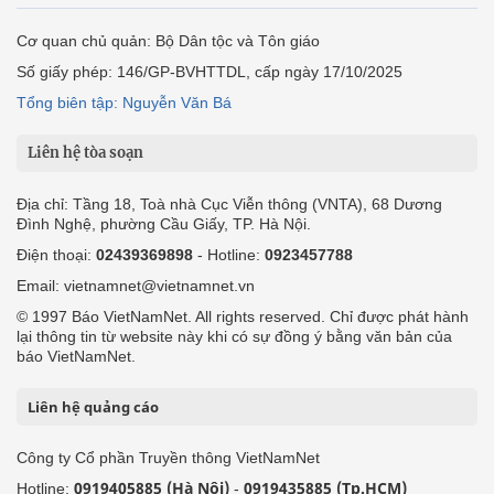
Cơ quan chủ quản: Bộ Dân tộc và Tôn giáo
Số giấy phép: 146/GP-BVHTTDL, cấp ngày 17/10/2025
Tổng biên tập: Nguyễn Văn Bá
Liên hệ tòa soạn
Địa chỉ: Tầng 18, Toà nhà Cục Viễn thông (VNTA), 68 Dương
Đình Nghệ, phường Cầu Giấy, TP. Hà Nội.
Điện thoại:
02439369898
- Hotline:
0923457788
Email: vietnamnet@vietnamnet.vn
© 1997 Báo VietNamNet. All rights reserved. Chỉ được phát hành
lại thông tin từ website này khi có sự đồng ý bằng văn bản của
báo VietNamNet.
Liên hệ quảng cáo
Công ty Cổ phần Truyền thông VietNamNet
0919405885 (Hà Nội)
0919435885 (Tp.HCM)
Hotline:
-