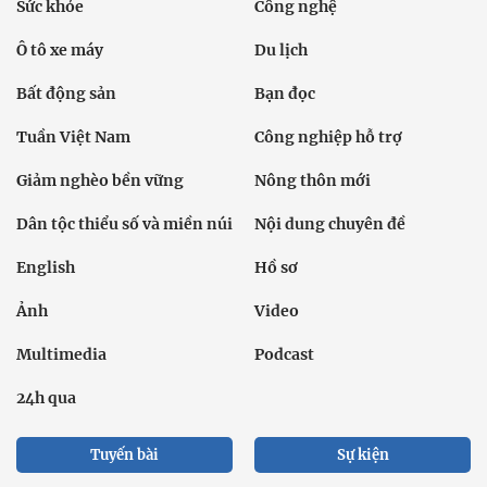
Sức khỏe
Công nghệ
Ô tô xe máy
Du lịch
Bất động sản
Bạn đọc
Tuần Việt Nam
Công nghiệp hỗ trợ
Giảm nghèo bền vững
Nông thôn mới
Dân tộc thiểu số và miền núi
Nội dung chuyên đề
English
Hồ sơ
Ảnh
Video
Multimedia
Podcast
24h qua
Tuyến bài
Sự kiện