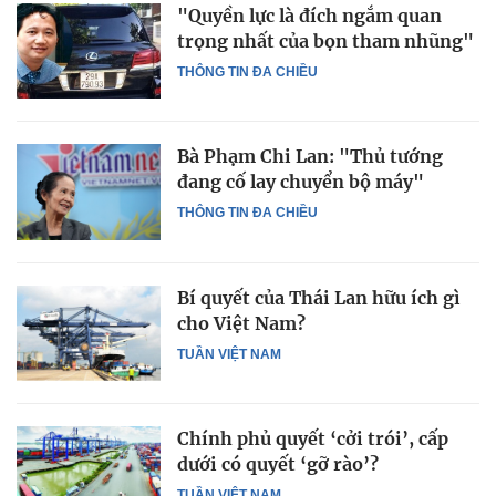
"Quyền lực là đích ngắm quan
trọng nhất của bọn tham nhũng"
THÔNG TIN ĐA CHIỀU
Bà Phạm Chi Lan: "Thủ tướng
đang cố lay chuyển bộ máy"
THÔNG TIN ĐA CHIỀU
Bí quyết của Thái Lan hữu ích gì
cho Việt Nam?
TUẦN VIỆT NAM
Chính phủ quyết ‘cởi trói’, cấp
dưới có quyết ‘gỡ rào’?
TUẦN VIỆT NAM