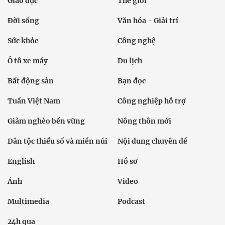
Giáo dục
Thế giới
Đời sống
Văn hóa - Giải trí
Sức khỏe
Công nghệ
Ô tô xe máy
Du lịch
Bất động sản
Bạn đọc
Tuần Việt Nam
Công nghiệp hỗ trợ
Giảm nghèo bền vững
Nông thôn mới
Dân tộc thiểu số và miền núi
Nội dung chuyên đề
English
Hồ sơ
Ảnh
Video
Multimedia
Podcast
24h qua