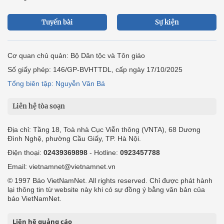
Tuyến bài
Sự kiện
Cơ quan chủ quản: Bộ Dân tộc và Tôn giáo
Số giấy phép: 146/GP-BVHTTDL, cấp ngày 17/10/2025
Tổng biên tập: Nguyễn Văn Bá
Liên hệ tòa soạn
Địa chỉ: Tầng 18, Toà nhà Cục Viễn thông (VNTA), 68 Dương
Đình Nghệ, phường Cầu Giấy, TP. Hà Nội.
Điện thoại:
02439369898
- Hotline:
0923457788
Email: vietnamnet@vietnamnet.vn
© 1997 Báo VietNamNet. All rights reserved. Chỉ được phát hành
lại thông tin từ website này khi có sự đồng ý bằng văn bản của
báo VietNamNet.
Liên hệ quảng cáo