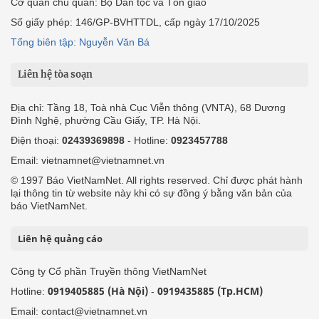
Cơ quan chủ quản: Bộ Dân tộc và Tôn giáo
Số giấy phép: 146/GP-BVHTTDL, cấp ngày 17/10/2025
Tổng biên tập: Nguyễn Văn Bá
Liên hệ tòa soạn
Địa chỉ: Tầng 18, Toà nhà Cục Viễn thông (VNTA), 68 Dương
Đình Nghệ, phường Cầu Giấy, TP. Hà Nội.
Điện thoại:
02439369898
- Hotline:
0923457788
Email: vietnamnet@vietnamnet.vn
© 1997 Báo VietNamNet. All rights reserved. Chỉ được phát hành
lại thông tin từ website này khi có sự đồng ý bằng văn bản của
báo VietNamNet.
Liên hệ quảng cáo
Công ty Cổ phần Truyền thông VietNamNet
0919405885 (Hà Nội)
0919435885 (Tp.HCM)
Hotline:
-
Email: contact@vietnamnet.vn