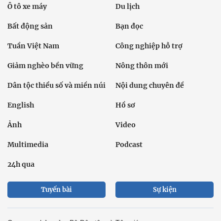
Ô tô xe máy
Du lịch
Bất động sản
Bạn đọc
Tuần Việt Nam
Công nghiệp hỗ trợ
Giảm nghèo bền vững
Nông thôn mới
Dân tộc thiểu số và miền núi
Nội dung chuyên đề
English
Hồ sơ
Ảnh
Video
Multimedia
Podcast
24h qua
Tuyến bài
Sự kiện