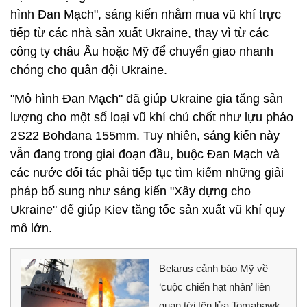
hình Đan Mạch", sáng kiến ​​nhằm mua vũ khí trực
tiếp từ các nhà sản xuất Ukraine, thay vì từ các
công ty châu Âu hoặc Mỹ để chuyển giao nhanh
chóng cho quân đội Ukraine.
"Mô hình Đan Mạch" đã giúp Ukraine gia tăng sản
lượng cho một số loại vũ khí chủ chốt như lựu pháo
2S22 Bohdana 155mm. Tuy nhiên, sáng kiến này
vẫn đang trong giai đoạn đầu, buộc Đan Mạch và
các nước đối tác phải tiếp tục tìm kiếm những giải
pháp bổ sung như sáng kiến "Xây dựng cho
Ukraine" để giúp Kiev tăng tốc sản xuất vũ khí quy
mô lớn.
Belarus cảnh báo Mỹ về
‘cuộc chiến hạt nhân’ liên
quan tới tên lửa Tomahawk