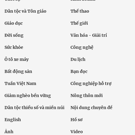
Dân tộc và Tôn giáo
Thể thao
Giáo dục
Thế giới
Đời sống
Văn hóa - Giải trí
Sức khỏe
Công nghệ
Ô tô xe máy
Du lịch
Bất động sản
Bạn đọc
Tuần Việt Nam
Công nghiệp hỗ trợ
Giảm nghèo bền vững
Nông thôn mới
Dân tộc thiểu số và miền núi
Nội dung chuyên đề
English
Hồ sơ
Ảnh
Video