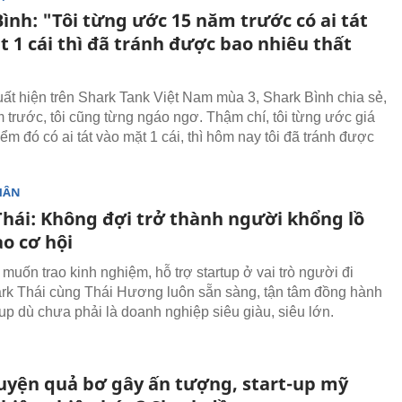
ình: "Tôi từng ước 15 năm trước có ai tát
 1 cái thì đã tránh được bao nhiêu thất
uất hiện trên Shark Tank Việt Nam mùa 3, Shark Bình chia sẻ,
 trước, tôi cũng từng ngáo ngơ. Thậm chí, tôi từng ước giá
ểm đó có ai tát vào mặt 1 cái, thì hôm nay tôi đã tránh được
HÂN
Thái: Không đợi trở thành người khổng lồ
o cơ hội
muốn trao kinh nghiệm, hỗ trợ startup ở vai trò người đi
ark Thái cùng Thái Hương luôn sẵn sàng, tận tâm đồng hành
tup dù chưa phải là doanh nghiệp siêu giàu, siêu lớn.
uyện quả bơ gây ấn tượng, start-up mỹ