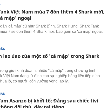
Ố
Tank Việt Nam mùa 7 đón thêm 4 Shark mới,
cá mập' ngoại
dàn 'cá mập' cũ như Shark Bình, Shark Hưng, Shark Tank
mùa 7 sẽ đón thêm 4 Shark mới, bao gồm cả 'cá mập' ngoại.
HÂN
n lao đao của một số 'cá mập' trong Shark
 trong giới kinh doanh, nhiều "cá mập" trong chương trình
k Việt Nam đang từ đỉnh cao sự nghiệp bỗng liên tiếp dính
thua lỗ, có người còn vướng vòng lao lý.
HÂN
am Asanzo bị khởi tố: Đằng sau chiếc tivi
không đối thủ, đầy tai tiếng