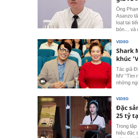
Ông Phạm 
Asanzo tă
loạt tai 
bón… và c
VIDEO
Shark 
khúc '
Tác giả Đ
MV "Tìm m
những ng
VIDEO
Đặc sản
25 tỷ t
Trong tập
hiệu đặc s