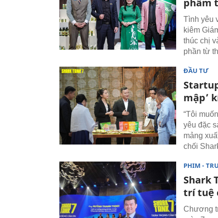
phẩm t
Tình yêu 
kiêm Giám
thúc chị 
phần từ th
ĐẦU TƯ
Startup
mập’ k
“Tôi muốn 
yêu đặc s
mảng xuất
chối Shar
PHIM - TR
Shark 
trí tuệ
Chương tr