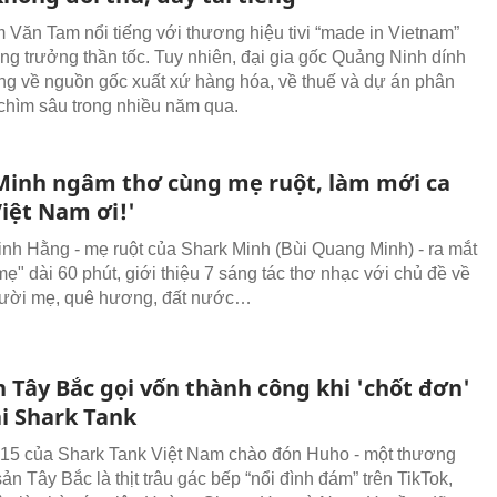
Văn Tam nổi tiếng với thương hiệu tivi “made in Vietnam”
ng trưởng thần tốc. Tuy nhiên, đại gia gốc Quảng Ninh dính
tiếng về nguồn gốc xuất xứ hàng hóa, về thuế và dự án phân
hìm sâu trong nhiều năm qua.
Minh ngâm thơ cùng mẹ ruột, làm mới ca
Việt Nam ơi!'
inh Hằng - mẹ ruột của Shark Minh (Bùi Quang Minh) - ra mắt
ẹ" dài 60 phút, giới thiệu 7 sáng tác thơ nhạc với chủ đề về
ười mẹ, quê hương, đất nước…
 Tây Bắc gọi vốn thành công khi 'chốt đơn'
ại Shark Tank
 15 của Shark Tank Việt Nam chào đón Huho - một thương
ản Tây Bắc là thịt trâu gác bếp “nổi đình đám” trên TikTok,