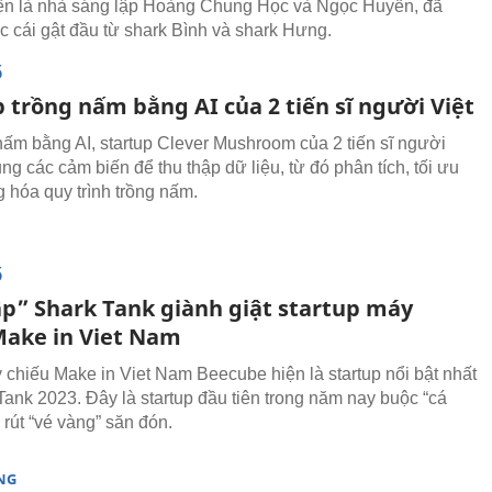
iện là nhà sáng lập Hoàng Chung Học và Ngọc Huyền, đã
 cái gật đầu từ shark Bình và shark Hưng.
Ố
 trồng nấm bằng AI của 2 tiến sĩ người Việt
nấm bằng AI, startup Clever Mushroom của 2 tiến sĩ người
ng các cảm biến để thu thập dữ liệu, từ đó phân tích, tối ưu
g hóa quy trình trồng nấm.
Ố
p” Shark Tank giành giật startup máy
Make in Viet Nam
chiếu Make in Viet Nam Beecube hiện là startup nổi bật nhất
 Tank 2023. Đây là startup đầu tiên trong năm nay buộc “cá
 rút “vé vàng” săn đón.
NG