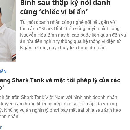
Bình sau thập kỷ nổi danh
cùng ‘chiếc ví bí ẩn’
Từ một doanh nhân công nghệ nổi bật, gắn với
hình ảnh “Shark Bình” trên sóng truyền hình, ông
Nguyễn Hòa Bình nay bị cáo buộc liên quan đến vụ
án rửa tiền nghìn tỷ thông qua hệ thống ví điện tử
Ngân Lượng, gây chú ý lớn trong dư luận.
HÂN
ang Shark Tank và mặt tối pháp lý của các
p'
 hiện trên Shark Tank Việt Nam với hình ảnh doanh nhân
, truyền cảm hứng khởi nghiệp, một số 'cá mập' đã vướng
lý. Những vụ án nghìn tỷ phơi bày mặt trái phía sau ánh hào
anh nhân.
Ệ