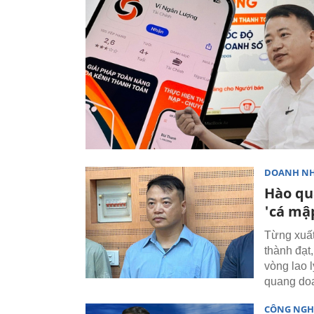
DOANH N
Hào qu
'cá mậ
Từng xuất
thành đạt
vòng lao 
quang do
CÔNG NGH