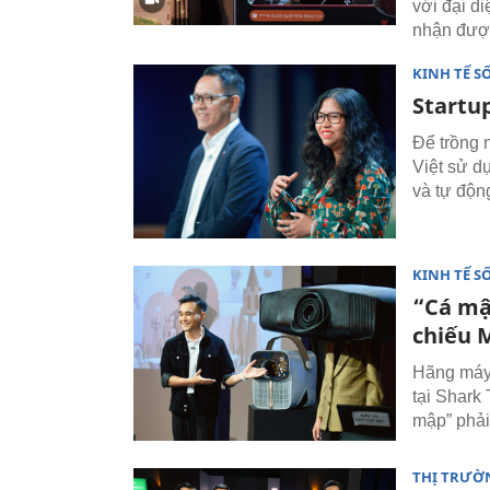
với đại d
nhận được
KINH TẾ S
Startup
Để trồng 
Việt sử dụ
và tự độn
KINH TẾ S
“Cá mậ
chiếu 
Hãng máy 
tại Shark
mập” phải
THỊ TRƯỜ