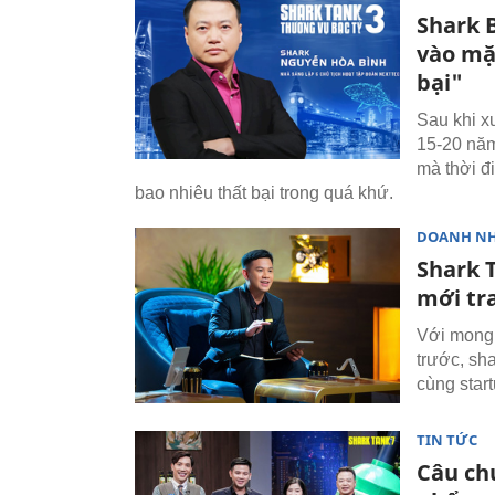
Shark B
vào mặt
bại"
Sau khi x
15-20 năm
mà thời đi
bao nhiêu thất bại trong quá khứ.
DOANH N
Shark 
mới tra
Với mong 
trước, sh
cùng star
TIN TỨC
Câu ch