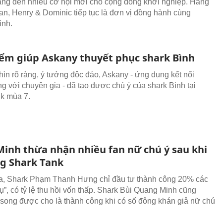
ng đến nhiều cơ hội mới cho cộng đồng khởi nghiệp. Hãng
an, Henry & Dominic tiếp tục là đơn vị đồng hành cùng
ình.
iểm giúp Askany thuyết phục shark Bình
hìn rõ ràng, ý tưởng độc đáo, Askany - ứng dụng kết nối
g với chuyên gia - đã tạo được chú ý của shark Bình tại
k mùa 7.
Minh thừa nhận nhiều fan nữ chú ý sau khi
ng Shark Tank
a, Shark Phạm Thanh Hưng chỉ đầu tư thành công 20% các
ụ”, có tỷ lệ thu hồi vốn thấp. Shark Bùi Quang Minh cũng
 song được cho là thành công khi có số đông khán giả nữ chú