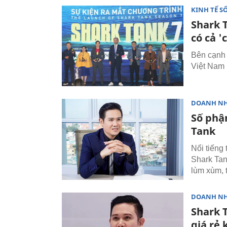
KINH TẾ S
Shark 
có cả '
Bên cạnh 
Việt Nam 
DOANH N
Số phậ
Tank
Nổi tiếng
Shark Tan
lùm xùm, 
DOANH N
Shark T
giá rẻ 