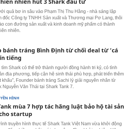
hiên nhiên hút 3 Shark đầu tư
với quả bơ in sâu vào Phạm Thị Thu Hằng - nhà sáng lập
 đốc Công ty TNHH Sản xuất và Thương mại Pơ Lang, thôi
vào con đường sản xuất và kinh doanh mỹ phẩm có thành
iên nhiên.
 bánh tráng Bình Định từ chối deal từ ‘cá
ín tiếng
tìm Shark có thể trở thành người đồng hành tri kỷ, có tình
ản địa phương, tiếp cận hệ sinh thái phù hợp, phát triển thêm
 khẩu”, Founder bánh tráng Sachi lý giải nguyên nhân từ
k Nguyễn Văn Thái tại Shark Tank 7.
UYỀN HÌNH
Tank mùa 7 hợp tác hãng luật bảo hộ tài sản
 cho startup
ình truyền hình thực tế Shark Tank Việt Nam vừa khởi động