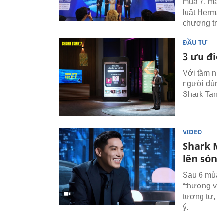
mùa 7, ma
luật Herm
chương tr
ĐẦU TƯ
3 ưu đ
Với tầm n
người dùn
Shark Tan
VIDEO
Shark 
lên só
Sau 6 mù
“thương v
tương tự,
ý.