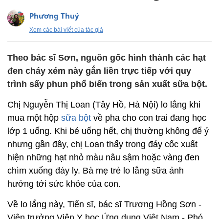
Phương Thuý
Xem các bài viết của tác giả
Theo bác sĩ Sơn, nguồn gốc hình thành các hạt
đen cháy xém này gắn liền trực tiếp với quy
trình sấy phun phổ biến trong sản xuất sữa bột.
Chị Nguyễn Thị Loan (Tây Hồ, Hà Nội) lo lắng khi
mua một hộp
sữa bột
về pha cho con trai đang học
lớp 1 uống. Khi bé uống hết, chị thường không để ý
nhưng gần đây, chị Loan thấy trong đáy cốc xuất
hiện những hạt nhỏ màu nâu sậm hoặc vàng đen
chìm xuống đáy ly. Bà mẹ trẻ lo lắng sữa ảnh
hưởng tới sức khỏe của con.
Về lo lắng này, Tiến sĩ, bác sĩ Trương Hồng Sơn -
Viện trưởng Viện Y học Ứng dụng Việt Nam - Phó