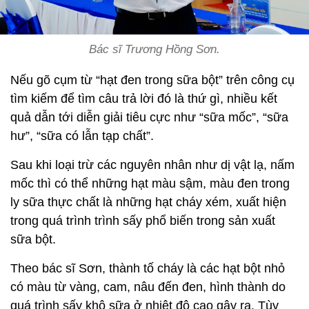
Bác sĩ Trương Hồng Sơn.
Nếu gõ cụm từ “hạt đen trong sữa bột” trên công cụ
tìm kiếm để tìm câu trả lời đó là thứ gì, nhiều kết
quả dẫn tới diễn giải tiêu cực như “sữa mốc”, “sữa
hư”, “sữa có lẫn tạp chất”.
Sau khi loại trừ các nguyên nhân như dị vật lạ, nấm
mốc thì có thể những hạt màu sậm, màu đen trong
ly sữa thực chất là những hạt cháy xém, xuất hiện
trong quá trình trình sấy phổ biến trong sản xuất
sữa bột.
Theo bác sĩ Sơn, thành tố cháy là các hạt bột nhỏ
có màu từ vàng, cam, nâu đến đen, hình thành do
quá trình sấy khô sữa ở nhiệt độ cao gây ra. Tùy