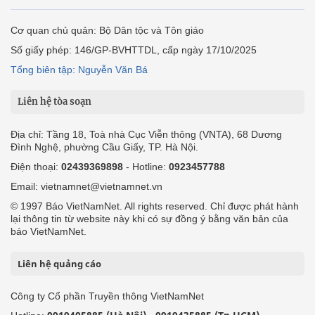
Cơ quan chủ quản: Bộ Dân tộc và Tôn giáo
Số giấy phép: 146/GP-BVHTTDL, cấp ngày 17/10/2025
Tổng biên tập: Nguyễn Văn Bá
Liên hệ tòa soạn
Địa chỉ: Tầng 18, Toà nhà Cục Viễn thông (VNTA), 68 Dương
Đình Nghệ, phường Cầu Giấy, TP. Hà Nội.
Điện thoại:
02439369898
- Hotline:
0923457788
Email: vietnamnet@vietnamnet.vn
© 1997 Báo VietNamNet. All rights reserved. Chỉ được phát hành
lại thông tin từ website này khi có sự đồng ý bằng văn bản của
báo VietNamNet.
Liên hệ quảng cáo
Công ty Cổ phần Truyền thông VietNamNet