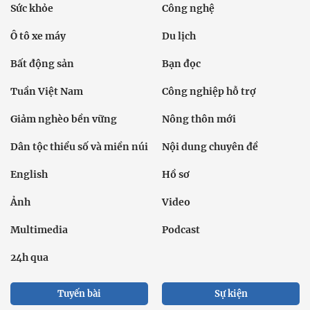
Sức khỏe
Công nghệ
Ô tô xe máy
Du lịch
Bất động sản
Bạn đọc
Tuần Việt Nam
Công nghiệp hỗ trợ
Giảm nghèo bền vững
Nông thôn mới
Dân tộc thiểu số và miền núi
Nội dung chuyên đề
English
Hồ sơ
Ảnh
Video
Multimedia
Podcast
24h qua
Tuyến bài
Sự kiện