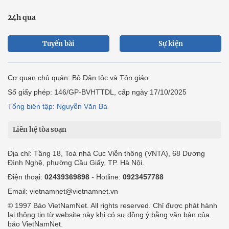
24h qua
Tuyến bài
Sự kiện
Cơ quan chủ quản: Bộ Dân tộc và Tôn giáo
Số giấy phép: 146/GP-BVHTTDL, cấp ngày 17/10/2025
Tổng biên tập: Nguyễn Văn Bá
Liên hệ tòa soạn
Địa chỉ: Tầng 18, Toà nhà Cục Viễn thông (VNTA), 68 Dương
Đình Nghệ, phường Cầu Giấy, TP. Hà Nội.
Điện thoại:
02439369898
- Hotline:
0923457788
Email: vietnamnet@vietnamnet.vn
© 1997 Báo VietNamNet. All rights reserved. Chỉ được phát hành
lại thông tin từ website này khi có sự đồng ý bằng văn bản của
báo VietNamNet.