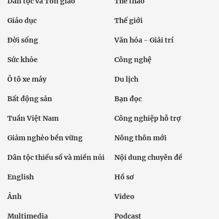
Dân tộc và Tôn giáo
Thể thao
Giáo dục
Thế giới
Đời sống
Văn hóa - Giải trí
Sức khỏe
Công nghệ
Ô tô xe máy
Du lịch
Bất động sản
Bạn đọc
Tuần Việt Nam
Công nghiệp hỗ trợ
Giảm nghèo bền vững
Nông thôn mới
Dân tộc thiểu số và miền núi
Nội dung chuyên đề
English
Hồ sơ
Ảnh
Video
Multimedia
Podcast