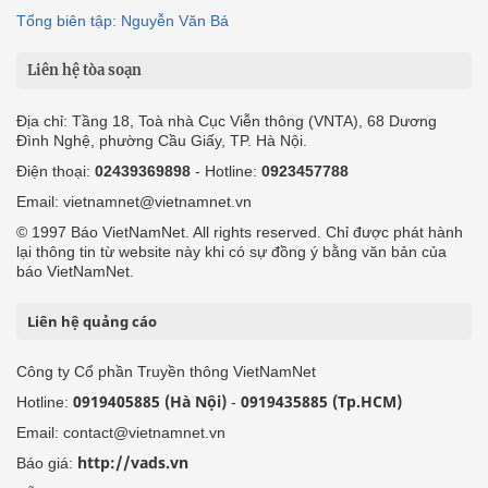
Tổng biên tập: Nguyễn Văn Bá
Liên hệ tòa soạn
Địa chỉ: Tầng 18, Toà nhà Cục Viễn thông (VNTA), 68 Dương
Đình Nghệ, phường Cầu Giấy, TP. Hà Nội.
Điện thoại:
02439369898
- Hotline:
0923457788
Email: vietnamnet@vietnamnet.vn
© 1997 Báo VietNamNet. All rights reserved. Chỉ được phát hành
lại thông tin từ website này khi có sự đồng ý bằng văn bản của
báo VietNamNet.
Liên hệ quảng cáo
Công ty Cổ phần Truyền thông VietNamNet
0919405885 (Hà Nội)
0919435885 (Tp.HCM)
Hotline:
-
Email: contact@vietnamnet.vn
http://vads.vn
Báo giá: