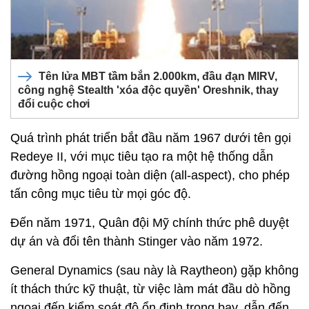
Tên lửa MBT tầm bắn 2.000km, đầu đạn MIRV,
công nghệ Stealth 'xóa độc quyền' Oreshnik, thay
đổi cuộc chơi
Quá trình phát triển bắt đầu năm 1967 dưới tên gọi
Redeye II, với mục tiêu tạo ra một hệ thống dẫn
đường hồng ngoại toàn diện (all-aspect), cho phép
tấn công mục tiêu từ mọi góc độ.
Đến năm 1971, Quân đội Mỹ chính thức phê duyệt
dự án và đổi tên thành Stinger vào năm 1972.
General Dynamics (sau này là Raytheon) gặp không
ít thách thức kỹ thuật, từ việc làm mát đầu dò hồng
ngoại đến kiểm soát độ ổn định trong bay, dẫn đến