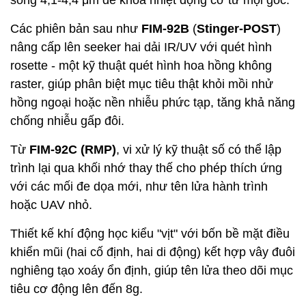
sóng 4,1-4,4 μm để khóa nhiệt động cơ từ mọi góc.
Các phiên bản sau như
FIM-92B
(
Stinger-POST
)
nâng cấp lên seeker hai dải IR/UV với quét hình
rosette - một kỹ thuật quét hình hoa hồng không
raster, giúp phân biệt mục tiêu thật khỏi mồi nhử
hồng ngoại hoặc nền nhiễu phức tạp, tăng khả năng
chống nhiễu gấp đôi.
Từ
FIM-92C (RMP)
, vi xử lý kỹ thuật số có thể lập
trình lại qua khối nhớ thay thế cho phép thích ứng
với các mối đe dọa mới, như tên lửa hành trình
hoặc UAV nhỏ.
Thiết kế khí động học kiểu "vịt" với bốn bề mặt điều
khiển mũi (hai cố định, hai di động) kết hợp vây đuôi
nghiêng tạo xoáy ổn định, giúp tên lửa theo dõi mục
tiêu cơ động lên đến 8g.