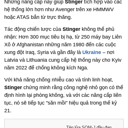
Những nâng cấp này giúp
Stinger
tích hợp vào các
hệ thống lớn hơn như Avenger trên xe HMMWV
hoặc ATAS bắn từ trực thăng.
Tác động chiến lược của
Stinger
không thể phủ
nhận: Hơn 300 mục tiêu bị hạ, từ 250 máy bay Liên
Xô ở Afghanistan những năm 1980 đến các cuộc
xung đột Iraq, Syria và gần đây là
Ukraine
– nơi
Latvia và Lithuania cung cấp hệ thống này cho Kyiv
năm 2022 để chống không kích Nga.
Với khả năng chống nhiễu cao và tính linh hoạt,
Stinger
chứng minh rằng công nghệ nhỏ gọn có thể
định hình lại phòng không, và với các nâng cấp liên
tục, nó sẽ tiếp tục "săn mồi" hiệu quả trong thế kỷ
21.
Tên lửa SOM-J đầu đạn