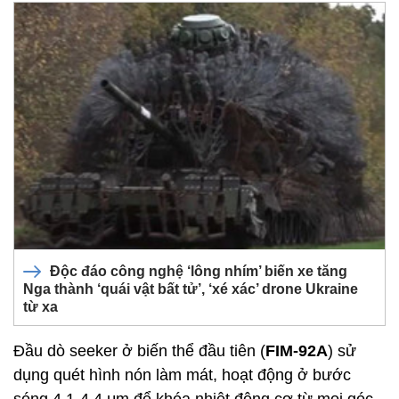
Độc đáo công nghệ ‘lông nhím’ biến xe tăng
Nga thành ‘quái vật bất tử’, ‘xé xác’ drone Ukraine
từ xa
Đầu dò seeker ở biến thể đầu tiên (
FIM-92A
) sử
dụng quét hình nón làm mát, hoạt động ở bước