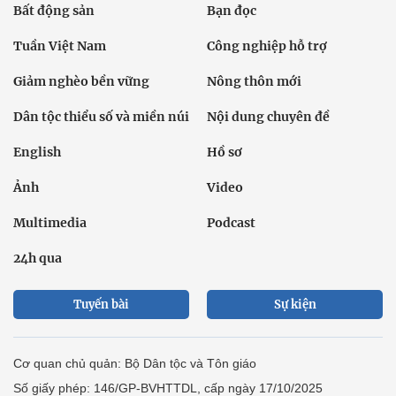
Bất động sản
Bạn đọc
Tuần Việt Nam
Công nghiệp hỗ trợ
Giảm nghèo bền vững
Nông thôn mới
Dân tộc thiểu số và miền núi
Nội dung chuyên đề
English
Hồ sơ
Ảnh
Video
Multimedia
Podcast
24h qua
Tuyến bài
Sự kiện
Cơ quan chủ quản: Bộ Dân tộc và Tôn giáo
Số giấy phép: 146/GP-BVHTTDL, cấp ngày 17/10/2025