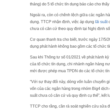
tháng) do 5 tổ chức tín dụng báo cáo cho thấ
Ngoài ra, còn có chênh lệch giữa các ngân hà
dụng. TTCP nhận định, việc áp dụng
lãi suất
c
chưa có căn cứ theo quy định tại Nghị định s
Cơ quan thanh tra cho biết, trước ngày 17/5
dụng phát hành không bao gồm các tổ chức t
Sau khi Thông tư số 01/2021 về phát hành kỳ p
của tổ chức tín dụng, chi nhánh ngân hàng nư
mới được phép mua TPDN do các tổ chức tín 
“Với sự thay đổi này, dòng vốn luân chuyển gi
vốn của các ngân hàng trong nhóm Big4 dịch
suất chưa có căn cứ và quy định cụ thể”, kết l
TTCP cho rằng, cần rà soát nghiên cứu sửa đổ