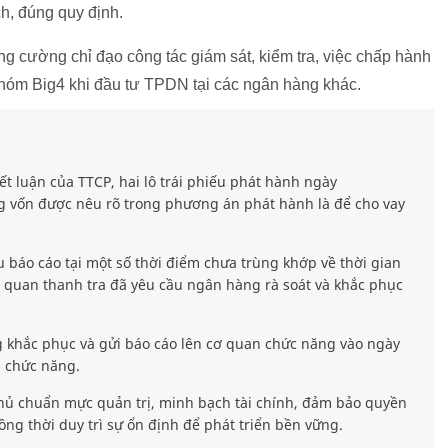
h, đúng quy định.
g cường chỉ đạo công tác giám sát, kiểm tra, việc chấp hành
nhóm Big4 khi đầu tư TPDN tại các ngân hàng khác.
ết luận của TTCP, hai lô trái phiếu phát hành ngày
g vốn được nêu rõ trong phương án phát hành là để cho vay
ệu báo cáo tại một số thời điểm chưa trùng khớp về thời gian
 quan thanh tra đã yêu cầu ngân hàng rà soát và khắc phục
g khắc phục và gửi báo cáo lên cơ quan chức năng vào ngày
n chức năng.
ủ chuẩn mực quản trị, minh bạch tài chính, đảm bảo quyền
ồng thời duy trì sự ổn định để phát triển bền vững.