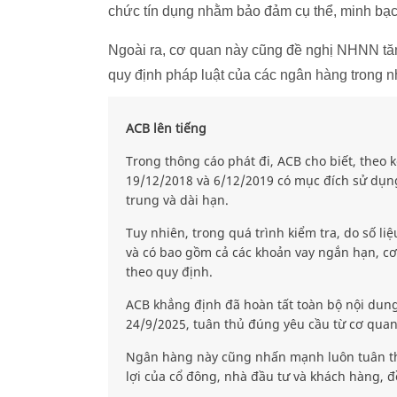
chức tín dụng nhằm bảo đảm cụ thể, minh bạc
Ngoài ra, cơ quan này cũng đề nghị NHNN tăn
quy định pháp luật của các ngân hàng trong 
ACB lên tiếng
Trong thông cáo phát đi, ACB cho biết, theo k
19/12/2018 và 6/12/2019 có mục đích sử dụn
trung và dài hạn.
Tuy nhiên, trong quá trình kiểm tra, do số li
và có bao gồm cả các khoản vay ngắn hạn, cơ
theo quy định.
ACB khẳng định đã hoàn tất toàn bộ nội dun
24/9/2025, tuân thủ đúng yêu cầu từ cơ qua
Ngân hàng này cũng nhấn mạnh luôn tuân th
lợi của cổ đông, nhà đầu tư và khách hàng, đ