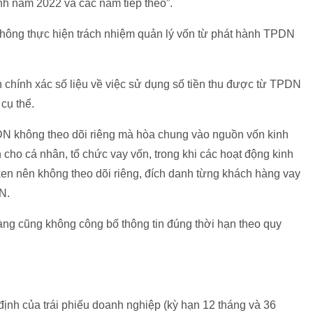
h năm 2022 và các năm tiếp theo”.
không thực hiện trách nhiệm quản lý vốn từ phát hành TPDN
 chính xác số liệu về việc sử dụng số tiền thu được từ TPDN
cụ thể.
PDN không theo dõi riêng mà hòa chung vào nguồn vốn kinh
cho cá nhân, tổ chức vay vốn, trong khi các hoạt động kinh
xen nên không theo dõi riêng, đích danh từng khách hàng vay
N.
àng cũng không công bố thông tin đúng thời hạn theo quy
 định của trái phiếu doanh nghiệp (kỳ hạn 12 tháng và 36