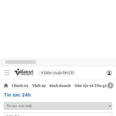
# Điểm chuẩn ĐH-CĐ
Chính trị
Thời sự
Kinh doanh
Dân tộc và Tôn giáo
Tin tức 24h