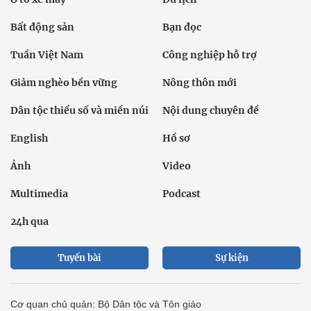
Bất động sản
Bạn đọc
Tuần Việt Nam
Công nghiệp hỗ trợ
Giảm nghèo bền vững
Nông thôn mới
Dân tộc thiểu số và miền núi
Nội dung chuyên đề
English
Hồ sơ
Ảnh
Video
Multimedia
Podcast
24h qua
Tuyến bài
Sự kiện
Cơ quan chủ quản: Bộ Dân tộc và Tôn giáo