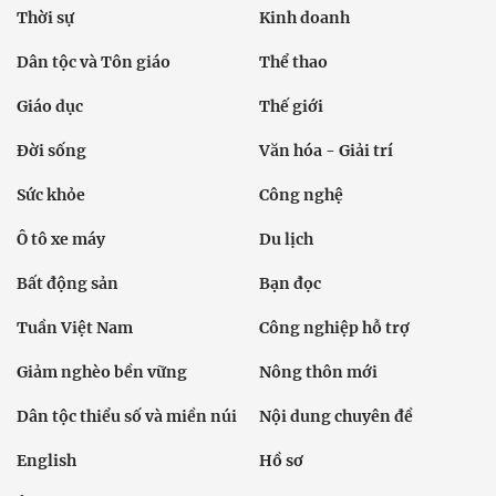
Thời sự
Kinh doanh
Dân tộc và Tôn giáo
Thể thao
Giáo dục
Thế giới
Đời sống
Văn hóa - Giải trí
Sức khỏe
Công nghệ
Ô tô xe máy
Du lịch
Bất động sản
Bạn đọc
Tuần Việt Nam
Công nghiệp hỗ trợ
Giảm nghèo bền vững
Nông thôn mới
Dân tộc thiểu số và miền núi
Nội dung chuyên đề
English
Hồ sơ