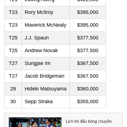
T23
Rory McIlroy
$395,000
T23
Maverick McNealy
$395,000
T25
J.J. Spaun
$377,500
T25
Andrew Novak
$377,500
T27
Sungjae Im
$367,500
T27
Jacob Bridgeman
$367,500
29
Hideki Matsuyama
$360,000
30
Sepp Straka
$355,000
Lịch thi đấu bóng chuyền