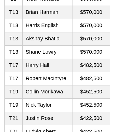
T13
Brian Harman
$570,000
T13
Harris English
$570,000
T13
Akshay Bhatia
$570,000
T13
Shane Lowry
$570,000
T17
Harry Hall
$482,500
T17
Robert MacIntyre
$482,500
T19
Collin Morikawa
$452,500
T19
Nick Taylor
$452,500
T21
Justin Rose
$422,500
T21
Ludvig Aberg
$422,500