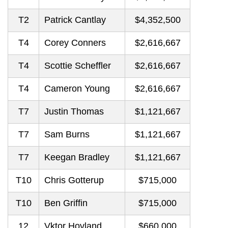
T2
Patrick Cantlay
$4,352,500
T4
Corey Conners
$2,616,667
T4
Scottie Scheffler
$2,616,667
T4
Cameron Young
$2,616,667
T7
Justin Thomas
$1,121,667
T7
Sam Burns
$1,121,667
T7
Keegan Bradley
$1,121,667
T10
Chris Gotterup
$715,000
T10
Ben Griffin
$715,000
12
Vktor Hovland
$660,000