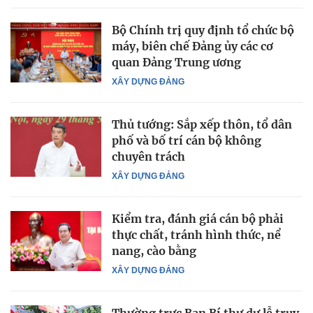
Bộ Chính trị quy định tổ chức bộ
máy, biên chế Đảng ủy các cơ
quan Đảng Trung ương
XÂY DỰNG ĐẢNG
Thủ tướng: Sắp xếp thôn, tổ dân
phố và bố trí cán bộ không
chuyên trách
XÂY DỰNG ĐẢNG
Kiểm tra, đánh giá cán bộ phải
thực chất, tránh hình thức, nể
nang, cào bằng
XÂY DỰNG ĐẢNG
Thường trực Ban Bí thư dự lễ truy