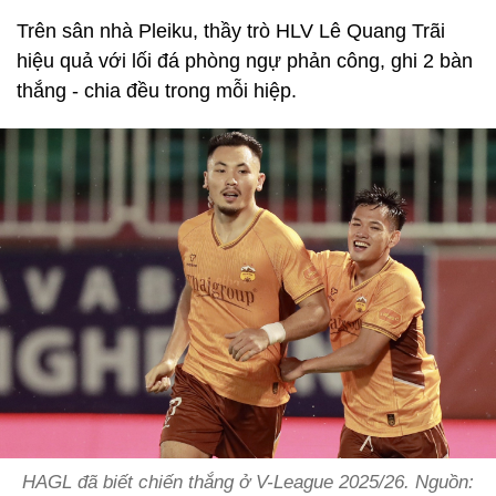
Trên sân nhà Pleiku, thầy trò HLV Lê Quang Trãi
hiệu quả với lối đá phòng ngự phản công, ghi 2 bàn
thắng - chia đều trong mỗi hiệp.
HAGL đã biết chiến thắng ở V-League 2025/26. Nguồn: