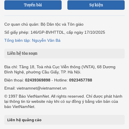
Tuyến bài
Sự kiện
Cơ quan chủ quản: Bộ Dân tộc và Tôn giáo
Số giấy phép: 146/GP-BVHTTDL, cấp ngày 17/10/2025
Tổng biên tập: Nguyễn Văn Bá
Liên hệ tòa soạn
Địa chỉ: Tầng 18, Toà nhà Cục Viễn thông (VNTA), 68 Dương
Đình Nghệ, phường Cầu Giấy, TP. Hà Nội.
Điện thoại:
02439369898
- Hotline:
0923457788
Email: vietnamnet@vietnamnet.vn
© 1997 Báo VietNamNet. All rights reserved. Chỉ được phát hành
lại thông tin từ website này khi có sự đồng ý bằng văn bản của
báo VietNamNet.
Liên hệ quảng cáo