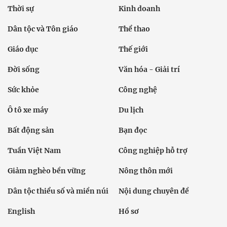
Thời sự
Kinh doanh
Dân tộc và Tôn giáo
Thể thao
Giáo dục
Thế giới
Đời sống
Văn hóa - Giải trí
Sức khỏe
Công nghệ
Ô tô xe máy
Du lịch
Bất động sản
Bạn đọc
Tuần Việt Nam
Công nghiệp hỗ trợ
Giảm nghèo bền vững
Nông thôn mới
Dân tộc thiểu số và miền núi
Nội dung chuyên đề
English
Hồ sơ