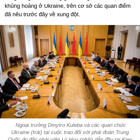
khủng hoảng ở Ukraine, trên cơ sở các quan điểm
đã nêu trước đây về xung đột.
Ngoại trưởng Dmytro Kuleba và các quan chức
Ukraine (trái) tại cuộc trao đổi với phái đoàn Trung
Quốc do đặc phái viên Lý Huy (phải) dẫn đầu tại Kiev