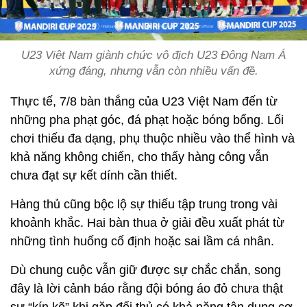
U23 Việt Nam giành chức vô địch U23 Đông Nam Á
xứng đáng, nhưng vẫn còn nhiều vấn đề.
Thực tế, 7/8 bàn thắng của U23 Việt Nam đến từ
những pha phạt góc, đá phạt hoặc bóng bổng. Lối
chơi thiếu đa dạng, phụ thuộc nhiều vào thể hình và
khả năng không chiến, cho thấy hàng công vẫn
chưa đạt sự kết dính cần thiết.
Hàng thủ cũng bộc lộ sự thiếu tập trung trong vài
khoảnh khắc. Hai bàn thua ở giải đều xuất phát từ
những tình huống cố định hoặc sai lầm cá nhân.
Dù chung cuộc vẫn giữ được sự chắc chắn, song
đây là lời cảnh báo rằng đội bóng áo đỏ chưa thật
sự “kín kẽ” khi gặp đối thủ có khả năng tận dụng cơ