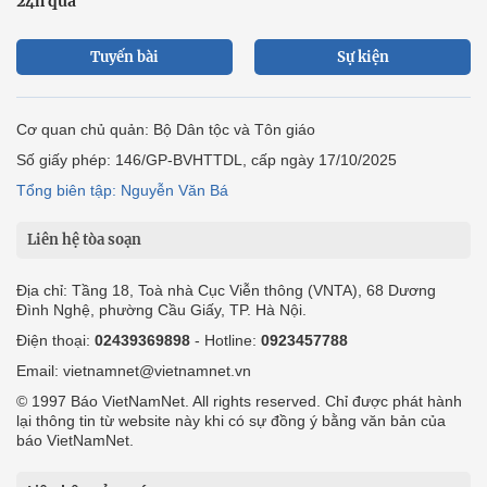
24h qua
Tuyến bài
Sự kiện
Cơ quan chủ quản: Bộ Dân tộc và Tôn giáo
Số giấy phép: 146/GP-BVHTTDL, cấp ngày 17/10/2025
Tổng biên tập: Nguyễn Văn Bá
Liên hệ tòa soạn
Địa chỉ: Tầng 18, Toà nhà Cục Viễn thông (VNTA), 68 Dương
Đình Nghệ, phường Cầu Giấy, TP. Hà Nội.
Điện thoại:
02439369898
- Hotline:
0923457788
Email: vietnamnet@vietnamnet.vn
© 1997 Báo VietNamNet. All rights reserved. Chỉ được phát hành
lại thông tin từ website này khi có sự đồng ý bằng văn bản của
báo VietNamNet.