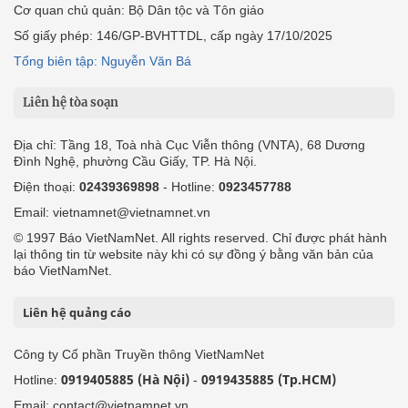
Cơ quan chủ quản: Bộ Dân tộc và Tôn giáo
Số giấy phép: 146/GP-BVHTTDL, cấp ngày 17/10/2025
Tổng biên tập: Nguyễn Văn Bá
Liên hệ tòa soạn
Địa chỉ: Tầng 18, Toà nhà Cục Viễn thông (VNTA), 68 Dương
Đình Nghệ, phường Cầu Giấy, TP. Hà Nội.
Điện thoại:
02439369898
- Hotline:
0923457788
Email: vietnamnet@vietnamnet.vn
© 1997 Báo VietNamNet. All rights reserved. Chỉ được phát hành
lại thông tin từ website này khi có sự đồng ý bằng văn bản của
báo VietNamNet.
Liên hệ quảng cáo
Công ty Cổ phần Truyền thông VietNamNet
0919405885 (Hà Nội)
0919435885 (Tp.HCM)
Hotline:
-
Email: contact@vietnamnet.vn