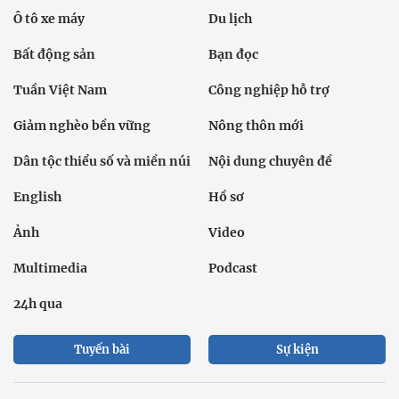
Ô tô xe máy
Du lịch
Bất động sản
Bạn đọc
Tuần Việt Nam
Công nghiệp hỗ trợ
Giảm nghèo bền vững
Nông thôn mới
Dân tộc thiểu số và miền núi
Nội dung chuyên đề
English
Hồ sơ
Ảnh
Video
Multimedia
Podcast
24h qua
Tuyến bài
Sự kiện