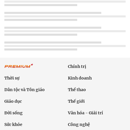
Chính trị
Thời sự
Kinh doanh
Dân tộc và Tôn giáo
Thể thao
Giáo dục
Thế giới
Đời sống
Văn hóa - Giải trí
Sức khỏe
Công nghệ