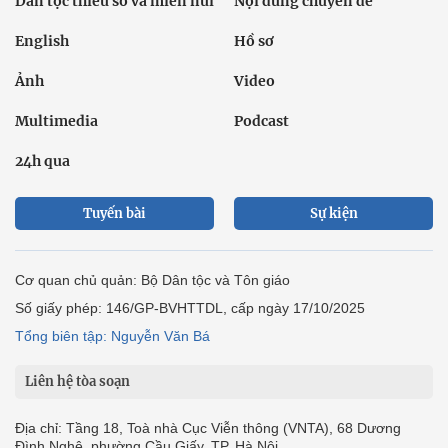
Dân tộc thiểu số và miền núi
Nội dung chuyên đề
English
Hồ sơ
Ảnh
Video
Multimedia
Podcast
24h qua
Tuyến bài
Sự kiện
Cơ quan chủ quản: Bộ Dân tộc và Tôn giáo
Số giấy phép: 146/GP-BVHTTDL, cấp ngày 17/10/2025
Tổng biên tập: Nguyễn Văn Bá
Liên hệ tòa soạn
Địa chỉ: Tầng 18, Toà nhà Cục Viễn thông (VNTA), 68 Dương
Đình Nghệ, phường Cầu Giấy, TP. Hà Nội.