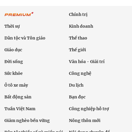
Chính trị
Thời sự
Kinh doanh
Dân tộc và Tôn giáo
Thể thao
Giáo dục
Thế giới
Đời sống
Văn hóa - Giải trí
Sức khỏe
Công nghệ
Ô tô xe máy
Du lịch
Bất động sản
Bạn đọc
Tuần Việt Nam
Công nghiệp hỗ trợ
Giảm nghèo bền vững
Nông thôn mới