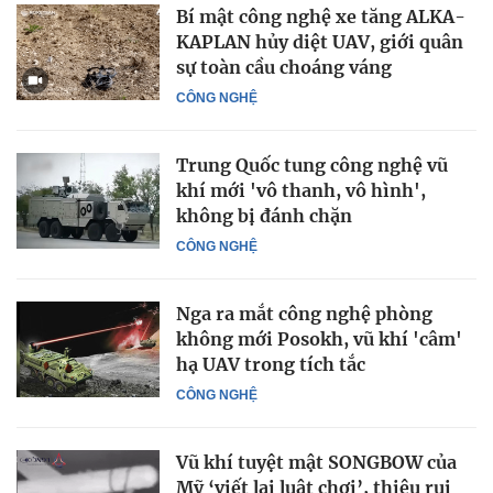
Bí mật công nghệ xe tăng ALKA-
KAPLAN hủy diệt UAV, giới quân
sự toàn cầu choáng váng
CÔNG NGHỆ
Trung Quốc tung công nghệ vũ
khí mới 'vô thanh, vô hình',
không bị đánh chặn
CÔNG NGHỆ
Nga ra mắt công nghệ phòng
không mới Posokh, vũ khí 'câm'
hạ UAV trong tích tắc
CÔNG NGHỆ
Vũ khí tuyệt mật SONGBOW của
Mỹ ‘viết lại luật chơi’, thiêu rụi