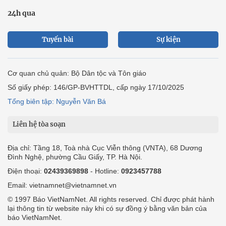
24h qua
Tuyến bài
Sự kiện
Cơ quan chủ quản: Bộ Dân tộc và Tôn giáo
Số giấy phép: 146/GP-BVHTTDL, cấp ngày 17/10/2025
Tổng biên tập: Nguyễn Văn Bá
Liên hệ tòa soạn
Địa chỉ: Tầng 18, Toà nhà Cục Viễn thông (VNTA), 68 Dương
Đình Nghệ, phường Cầu Giấy, TP. Hà Nội.
Điện thoại:
02439369898
- Hotline:
0923457788
Email: vietnamnet@vietnamnet.vn
© 1997 Báo VietNamNet. All rights reserved. Chỉ được phát hành
lại thông tin từ website này khi có sự đồng ý bằng văn bản của
báo VietNamNet.