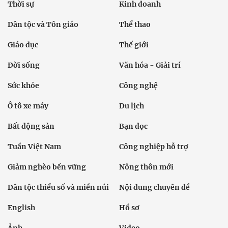
Thời sự
Kinh doanh
Dân tộc và Tôn giáo
Thể thao
Giáo dục
Thế giới
Đời sống
Văn hóa - Giải trí
Sức khỏe
Công nghệ
Ô tô xe máy
Du lịch
Bất động sản
Bạn đọc
Tuần Việt Nam
Công nghiệp hỗ trợ
Giảm nghèo bền vững
Nông thôn mới
Dân tộc thiểu số và miền núi
Nội dung chuyên đề
English
Hồ sơ