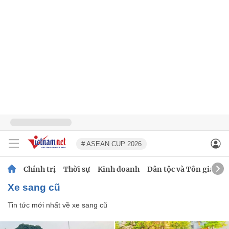
# ASEAN CUP 2026
Chính trị
Thời sự
Kinh doanh
Dân tộc và Tôn giáo
xe sang cũ
Tin tức mới nhất về
xe sang cũ