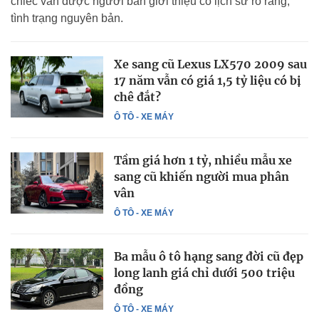
chiếc vẫn được người bán giới thiệu có lịch sử rõ ràng,
tình trạng nguyên bản.
Xe sang cũ Lexus LX570 2009 sau
17 năm vẫn có giá 1,5 tỷ liệu có bị
chê đắt?
Ô TÔ - XE MÁY
Tầm giá hơn 1 tỷ, nhiều mẫu xe
sang cũ khiến người mua phân
vân
Ô TÔ - XE MÁY
Ba mẫu ô tô hạng sang đời cũ đẹp
long lanh giá chỉ dưới 500 triệu
đồng
Ô TÔ - XE MÁY