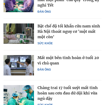
nghỉ Tết
ĐÀN ÔNG
Bật chế độ tối khẩn cứu nam sinh
Hà Nội thoát nguy cơ 'một mất
một còn'
SỨC KHỎE
Mất một bên tinh hoàn ở tuổi 20
vì chủ quan
ĐÀN ÔNG
Chàng trai 17 tuổi suýt mất tinh
hoàn sau cơn đau dữ dội khi vừa
ngủ dậy
SỨC KHỎE