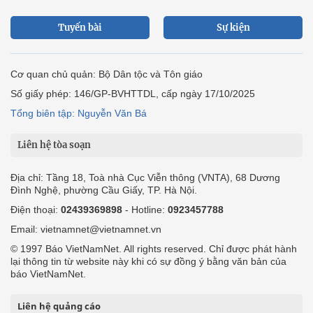
Tuyến bài
Sự kiện
Cơ quan chủ quản: Bộ Dân tộc và Tôn giáo
Số giấy phép: 146/GP-BVHTTDL, cấp ngày 17/10/2025
Tổng biên tập: Nguyễn Văn Bá
Liên hệ tòa soạn
Địa chỉ: Tầng 18, Toà nhà Cục Viễn thông (VNTA), 68 Dương
Đình Nghệ, phường Cầu Giấy, TP. Hà Nội.
Điện thoại:
02439369898
- Hotline:
0923457788
Email: vietnamnet@vietnamnet.vn
© 1997 Báo VietNamNet. All rights reserved. Chỉ được phát hành
lại thông tin từ website này khi có sự đồng ý bằng văn bản của
báo VietNamNet.
Liên hệ quảng cáo