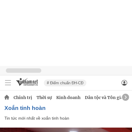
# Điểm chuẩn ĐH-CĐ
Chính trị
Thời sự
Kinh doanh
Dân tộc và Tôn giáo
xoắn tinh hoàn
Tin tức mới nhất về
xoắn tinh hoàn