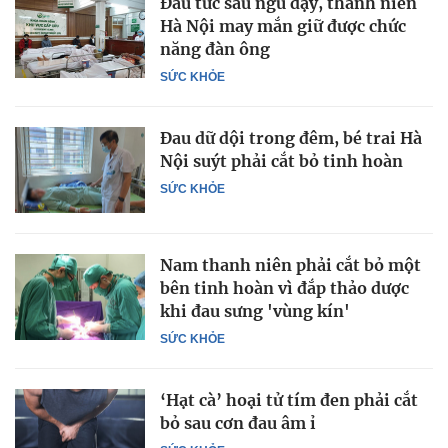
Đau tức sau ngủ dậy, thanh niên
Hà Nội may mắn giữ được chức
năng đàn ông
SỨC KHỎE
Đau dữ dội trong đêm, bé trai Hà
Nội suýt phải cắt bỏ tinh hoàn
SỨC KHỎE
Nam thanh niên phải cắt bỏ một
bên tinh hoàn vì đắp thảo dược
khi đau sưng 'vùng kín'
SỨC KHỎE
‘Hạt cà’ hoại tử tím đen phải cắt
bỏ sau cơn đau âm ỉ