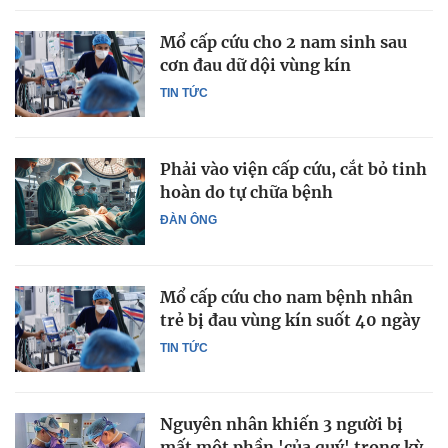
Mổ cấp cứu cho 2 nam sinh sau
cơn đau dữ dội vùng kín
TIN TỨC
Phải vào viện cấp cứu, cắt bỏ tinh
hoàn do tự chữa bệnh
ĐÀN ÔNG
Mổ cấp cứu cho nam bệnh nhân
trẻ bị đau vùng kín suốt 40 ngày
TIN TỨC
Nguyên nhân khiến 3 người bị
mất một phần 'của quý' trong kỳ