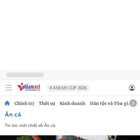
# ASEAN CUP 2026
Chính trị
Thời sự
Kinh doanh
Dân tộc và Tôn giáo
Ăn cá
Tin tức mới nhất về
Ăn cá