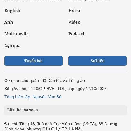
English
Hồ sơ
Ảnh
Video
Multimedia
Podcast
24h qua
Tuyến bài
Sự kiện
Cơ quan chủ quản: Bộ Dân tộc và Tôn giáo
Số giấy phép: 146/GP-BVHTTDL, cấp ngày 17/10/2025
Tổng biên tập: Nguyễn Văn Bá
Liên hệ tòa soạn
Địa chỉ: Tầng 18, Toà nhà Cục Viễn thông (VNTA), 68 Dương
Đình Nghệ, phường Cầu Giấy, TP. Hà Nội.