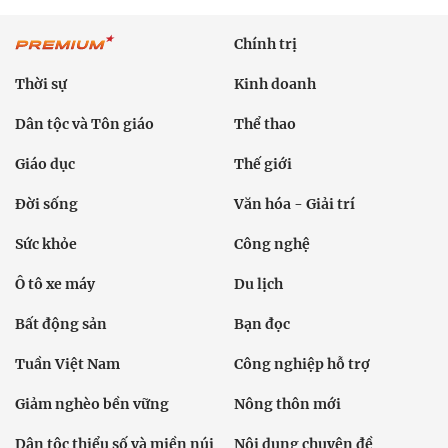
Chính trị
Thời sự
Kinh doanh
Dân tộc và Tôn giáo
Thể thao
Giáo dục
Thế giới
Đời sống
Văn hóa - Giải trí
Sức khỏe
Công nghệ
Ô tô xe máy
Du lịch
Bất động sản
Bạn đọc
Tuần Việt Nam
Công nghiệp hỗ trợ
Giảm nghèo bền vững
Nông thôn mới
Dân tộc thiểu số và miền núi
Nội dung chuyên đề