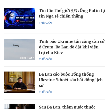
Tin tức Thế giới 5/7: Ông Putin tự
tin Nga sẽ chiến thắng
THẾ GIỚI
Tình báo Ukraine tấn công căn cứ
ở Crưm, Ba Lan dè dặt khi viện
trợ cho Kiev
THẾ GIỚI
Ba Lan cáo buộc Tổng thống
Ukraine 'khoét sâu bất đồng lịch
sử'
THẾ GIỚI
Sau Ba Lan, thêm nước thuộc