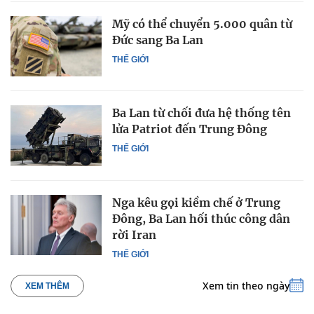
Mỹ có thể chuyển 5.000 quân từ
Đức sang Ba Lan
THẾ GIỚI
Ba Lan từ chối đưa hệ thống tên
lửa Patriot đến Trung Đông
THẾ GIỚI
Nga kêu gọi kiềm chế ở Trung
Đông, Ba Lan hối thúc công dân
rời Iran
THẾ GIỚI
Xem tin theo ngày
XEM THÊM