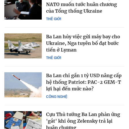
NATO muốn tước huân chương
của Tổng thống Ukraine
THẾ GIỚI
Ba Lan hủy việc gửi máy bay cho
Ukraine, Nga tuyên bố đạt bước
tiến ở Lyman
THẾ GIỚI
Ba Lan chi gần 1 tỷ USD nâng cấp
hệ thống Patriot: PAC-2 GEM-T
lợi hại đến mức nào?
CÔNG NGHỆ
Cựu Thủ tướng Ba Lan phản ứng
'gắt' khi ông Zelensky trả lại
huân chương