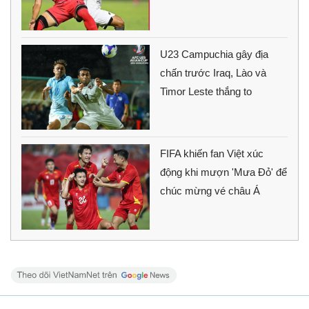
U23 Campuchia gây địa
chấn trước Iraq, Lào và
Timor Leste thắng to
FIFA khiến fan Việt xúc
động khi mượn 'Mưa Đỏ' để
chúc mừng vé châu Á