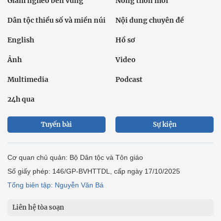
Giảm nghèo bền vững
Nông thôn mới
Dân tộc thiểu số và miền núi
Nội dung chuyên đề
English
Hồ sơ
Ảnh
Video
Multimedia
Podcast
24h qua
Tuyến bài
Sự kiện
Cơ quan chủ quản: Bộ Dân tộc và Tôn giáo
Số giấy phép: 146/GP-BVHTTDL, cấp ngày 17/10/2025
Tổng biên tập: Nguyễn Văn Bá
Liên hệ tòa soạn