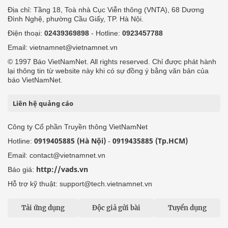
Địa chỉ: Tầng 18, Toà nhà Cục Viễn thông (VNTA), 68 Dương
Đình Nghệ, phường Cầu Giấy, TP. Hà Nội.
Điện thoại:
02439369898
- Hotline:
0923457788
Email: vietnamnet@vietnamnet.vn
© 1997 Báo VietNamNet. All rights reserved. Chỉ được phát hành
lại thông tin từ website này khi có sự đồng ý bằng văn bản của
báo VietNamNet.
Liên hệ quảng cáo
Công ty Cổ phần Truyền thông VietNamNet
0919405885 (Hà Nội)
0919435885 (Tp.HCM)
Hotline:
-
Email: contact@vietnamnet.vn
http://vads.vn
Báo giá:
Hỗ trợ kỹ thuật: support@tech.vietnamnet.vn
Tải ứng dụng
Độc giả gửi bài
Tuyển dụng