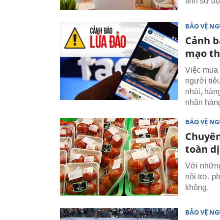
tính sử d
BẢO VỆ NG
Cảnh b
mạo th
Việc mua 
người tiê
nhái, hàn
nhãn hàng
BẢO VỆ NG
Chuyên
toàn d
Với những
nội trợ, 
không.
BẢO VỆ NG