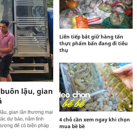
Liên tiếp bắt giữ hàng tấn
thực phẩm bẩn đang đi tiêu
thụ
 buôn lậu, gian
ả
lậu, gian lận thương mại
4 chỗ cần xem ngay khi chọn
tác dự báo, nắm tình
mua bề bề
tượng để có biện pháp