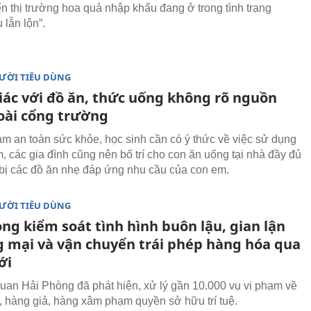
ến thị trường hoa quả nhập khẩu đang ở trong tình trạng
 lẫn lộn”.
ƯỜI TIÊU DÙNG
iác với đồ ăn, thức uống không rõ nguồn
oài cổng trường
m an toàn sức khỏe, học sinh cần có ý thức về việc sử dụng
, các gia đình cũng nên bố trí cho con ăn uống tại nhà đầy đủ
bị các đồ ăn nhẹ đáp ứng nhu cầu của con em.
ƯỜI TIÊU DÙNG
ng kiểm soát tình hình buôn lậu, gian lận
 mại và vận chuyển trái phép hàng hóa qua
ới
uan Hải Phòng đã phát hiện, xử lý gần 10.000 vụ vi phạm về
 hàng giả, hàng xâm phạm quyền sở hữu trí tuệ.