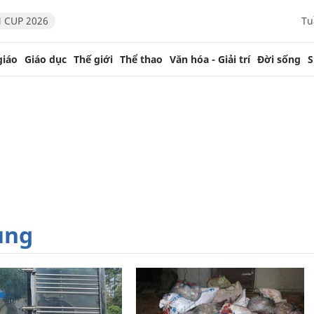
 CUP 2026
Tu
giáo
Giáo dục
Thế giới
Thể thao
Văn hóa - Giải trí
Đời sống
S
ùng