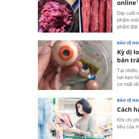
online'
Dịp cuối 
phẩm onli
phẩm đặt 
BẢO VỆ NG
Kỳ dị 
bán tr
Tại nhiều
lan kẹo h
cơ mất vệ
BẢO VỆ NG
Cách h
Khi chi ph
tiêu của m