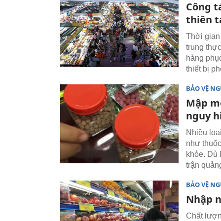
Công t
thiên t
Thời gian
trung thực
hàng phục
thiết bị 
BẢO VỆ NG
Mập mờ
nguy h
Nhiều loạ
như thuốc
khỏe. Dù 
trận quản
BẢO VỆ NG
Nhập n
Chất lượn