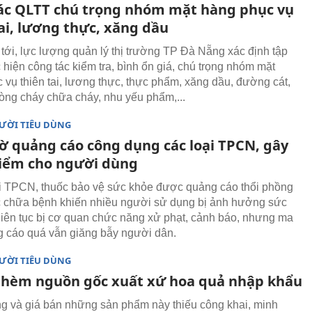
ác QLTT chú trọng nhóm mặt hàng phục vụ
ai, lương thực, xăng dầu
 tới, lực lượng quản lý thị trường TP Đà Nẵng xác định tập
 hiện công tác kiểm tra, bình ổn giá, chú trọng nhóm mặt
 vụ thiên tai, lương thực, thực phẩm, xăng dầu, đường cát,
phòng cháy chữa cháy, nhu yếu phẩm,...
ƯỜI TIÊU DÙNG
 quảng cáo công dụng các loại TPCN, gây
iểm cho người dùng
i TPCN, thuốc bảo vệ sức khỏe được quảng cáo thổi phồng
 chữa bệnh khiến nhiều người sử dụng bị ảnh hưởng sức
liên tục bị cơ quan chức năng xử phạt, cảnh báo, nhưng ma
g cáo quá vẫn giăng bẫy người dân.
ƯỜI TIÊU DÙNG
hèm nguồn gốc xuất xứ hoa quả nhập khẩu
g và giá bán những sản phẩm này thiếu công khai, minh