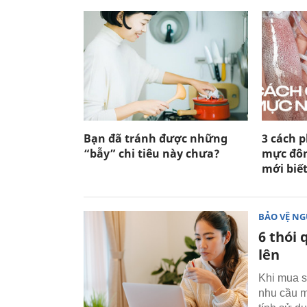
Bạn đã tránh được những
3 cách 
“bẫy” chi tiêu này chưa?
mực đôn
mới biế
BẢO VỆ NG
6 thói 
lên
Khi mua s
nhu cầu m