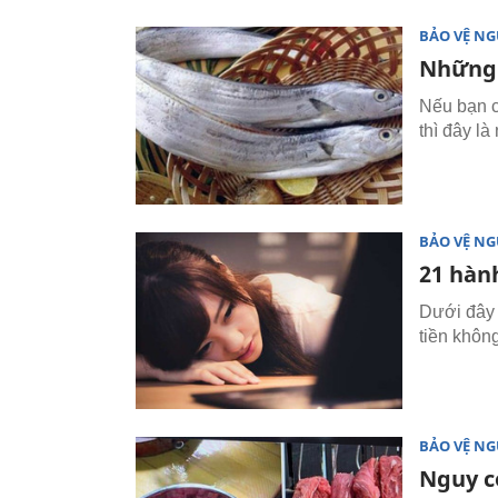
BẢO VỆ NG
Những 
Nếu bạn c
thì đây l
BẢO VỆ NG
21 hành
Dưới đây l
tiền khôn
BẢO VỆ NG
Nguy c