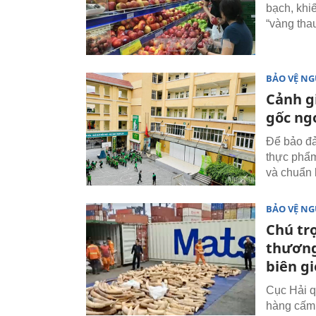
bạch, khi
“vàng thau
BẢO VỆ NG
Cảnh g
gốc ng
Để bảo đả
thực phẩm
và chuẩn 
BẢO VỆ NG
Chú trọ
thương
biên gi
Cục Hải q
hàng cấm,