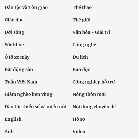
Dân tộc và Tôn giáo
Thể thao
Giáo dục
Thế giới
Đời sống
Văn hóa - Giải trí
Sức khỏe
Công nghệ
Ô tô xe máy
Du lịch
Bất động sản
Bạn đọc
Tuần Việt Nam
Công nghiệp hỗ trợ
Giảm nghèo bền vững
Nông thôn mới
Dân tộc thiểu số và miền núi
Nội dung chuyên đề
English
Hồ sơ
Ảnh
Video