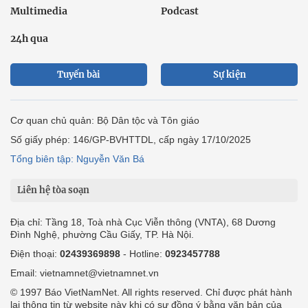
Multimedia
Podcast
24h qua
Tuyến bài
Sự kiện
Cơ quan chủ quản: Bộ Dân tộc và Tôn giáo
Số giấy phép: 146/GP-BVHTTDL, cấp ngày 17/10/2025
Tổng biên tập: Nguyễn Văn Bá
Liên hệ tòa soạn
Địa chỉ: Tầng 18, Toà nhà Cục Viễn thông (VNTA), 68 Dương
Đình Nghệ, phường Cầu Giấy, TP. Hà Nội.
Điện thoại:
02439369898
- Hotline:
0923457788
Email: vietnamnet@vietnamnet.vn
© 1997 Báo VietNamNet. All rights reserved. Chỉ được phát hành
lại thông tin từ website này khi có sự đồng ý bằng văn bản của