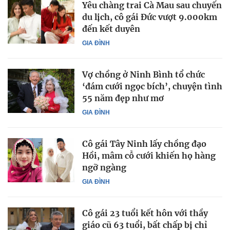
Yêu chàng trai Cà Mau sau chuyến
du lịch, cô gái Đức vượt 9.000km
đến kết duyên
GIA ĐÌNH
Vợ chồng ở Ninh Bình tổ chức
‘đám cưới ngọc bích’, chuyện tình
55 năm đẹp như mơ
GIA ĐÌNH
Cô gái Tây Ninh lấy chồng đạo
Hồi, mâm cỗ cưới khiến họ hàng
ngỡ ngàng
GIA ĐÌNH
Cô gái 23 tuổi kết hôn với thầy
giáo cũ 63 tuổi, bất chấp bị chỉ