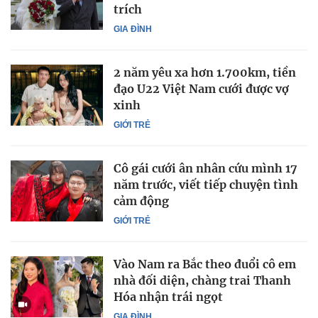
trích
GIA ĐÌNH
2 năm yêu xa hơn 1.700km, tiền
đạo U22 Việt Nam cưới được vợ
xinh
GIỚI TRẺ
Cô gái cưới ân nhân cứu mình 17
năm trước, viết tiếp chuyện tình
cảm động
GIỚI TRẺ
Vào Nam ra Bắc theo đuổi cô em
nhà đối diện, chàng trai Thanh
Hóa nhận trái ngọt
GIA ĐÌNH