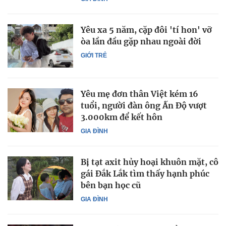
Yêu xa 5 năm, cặp đôi 'tí hon' vỡ
òa lần đầu gặp nhau ngoài đời
GIỚI TRẺ
Yêu mẹ đơn thân Việt kém 16
tuổi, người đàn ông Ấn Độ vượt
3.000km để kết hôn
GIA ĐÌNH
Bị tạt axit hủy hoại khuôn mặt, cô
gái Đắk Lắk tìm thấy hạnh phúc
bên bạn học cũ
GIA ĐÌNH