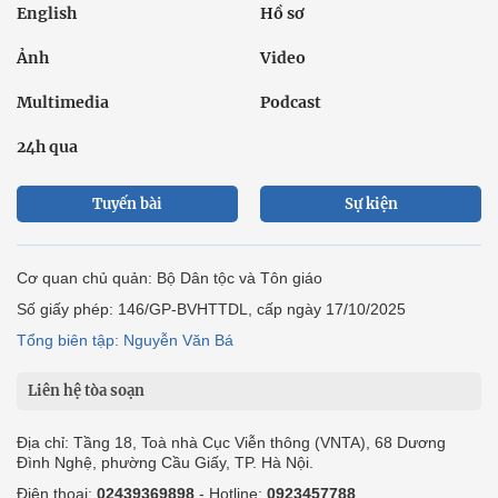
English
Hồ sơ
Ảnh
Video
Multimedia
Podcast
24h qua
Tuyến bài
Sự kiện
Cơ quan chủ quản: Bộ Dân tộc và Tôn giáo
Số giấy phép: 146/GP-BVHTTDL, cấp ngày 17/10/2025
Tổng biên tập: Nguyễn Văn Bá
Liên hệ tòa soạn
Địa chỉ: Tầng 18, Toà nhà Cục Viễn thông (VNTA), 68 Dương
Đình Nghệ, phường Cầu Giấy, TP. Hà Nội.
Điện thoại:
02439369898
- Hotline:
0923457788