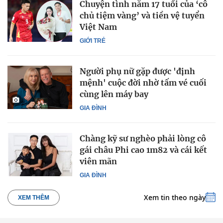
Chuyện tình năm 17 tuổi của ‘cô
chủ tiệm vàng’ và tiền vệ tuyển
Việt Nam
GIỚI TRẺ
Người phụ nữ gặp được 'định
mệnh' cuộc đời nhờ tấm vé cuối
cùng lên máy bay
GIA ĐÌNH
Chàng kỹ sư nghèo phải lòng cô
gái châu Phi cao 1m82 và cái kết
viên mãn
GIA ĐÌNH
Xem tin theo ngày
XEM THÊM