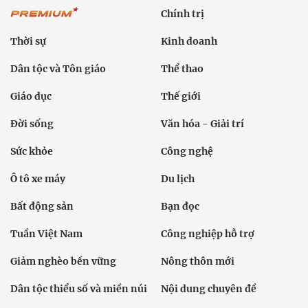
Chính trị
Thời sự
Kinh doanh
Dân tộc và Tôn giáo
Thể thao
Giáo dục
Thế giới
Đời sống
Văn hóa - Giải trí
Sức khỏe
Công nghệ
Ô tô xe máy
Du lịch
Bất động sản
Bạn đọc
Tuần Việt Nam
Công nghiệp hỗ trợ
Giảm nghèo bền vững
Nông thôn mới
Dân tộc thiểu số và miền núi
Nội dung chuyên đề