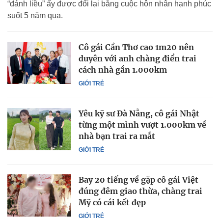
“đánh liều” ấy được đổi lại bằng cuộc hôn nhân hạnh phúc
suốt 5 năm qua.
Cô gái Cần Thơ cao 1m20 nên
duyên với anh chàng điển trai
cách nhà gần 1.000km
GIỚI TRẺ
Yêu kỹ sư Đà Nẵng, cô gái Nhật
từng một mình vượt 1.000km về
nhà bạn trai ra mắt
GIỚI TRẺ
Bay 20 tiếng về gặp cô gái Việt
đúng đêm giao thừa, chàng trai
Mỹ có cái kết đẹp
GIỚI TRẺ