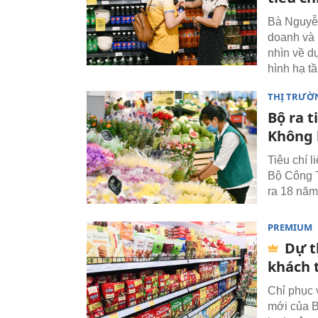
Bà Nguyễn
doanh và 
nhìn về d
hình hạ t
THỊ TRƯỜ
Bộ ra t
Không 
Tiêu chí l
Bộ Công T
ra 18 năm
PREMIUM
Dự t
khách 
Chỉ phục 
mới của B