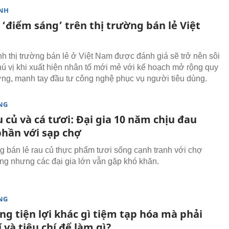
NH
‘điểm sáng’ trên thị trường bán lẻ Việt
h thị trường bán lẻ ở Việt Nam được đánh giá sẽ trở nên sôi
hú vị khi xuất hiện nhân tố mới mẻ với kế hoạch mở rộng quy
ng, mạnh tay đầu tư công nghệ phục vụ người tiêu dùng.
NG
 củ và cá tươi: Đại gia 10 năm chịu đau
phần với sạp chợ
 bán lẻ rau củ thực phẩm tươi sống cạnh tranh với chợ
ống nhưng các đại gia lớn vẫn gặp khó khăn.
NG
ng tiện lợi khác gì tiệm tạp hóa mà phải
í và tiêu chí để làm gì?