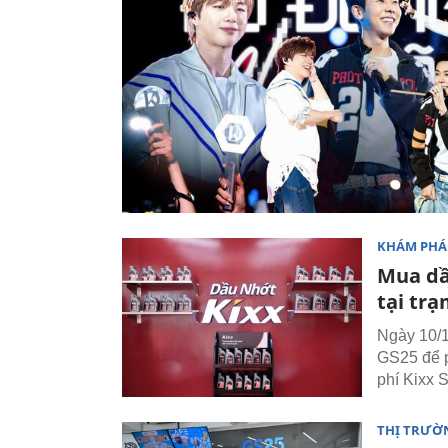
KHÁM PHÁ
Mua dầ
tại tr
Ngày 10/1
GS25 để p
phí Kixx S
THỊ TRƯỜ