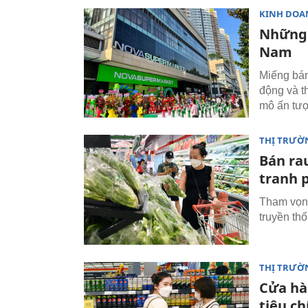
KINH DOA
Những 
Nam
Miếng bán
động và t
mô ấn tượ
THỊ TRƯỜ
Bán rau
tranh 
Tham vọng
truyền th
THỊ TRƯỜ
Cửa hà
tiêu ch