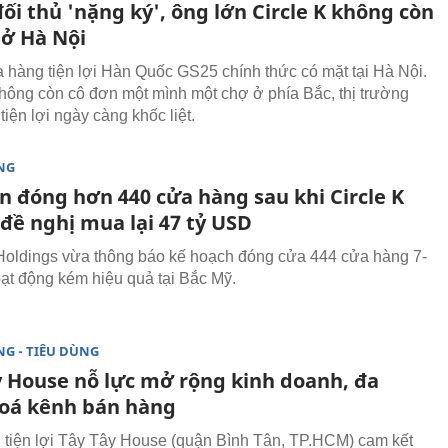
i thủ 'nặng ký', ông lớn Circle K không còn
 ở Hà Nội
 hàng tiện lợi Hàn Quốc GS25 chính thức có mặt tại Hà Nội.
không còn cô đơn một mình một chợ ở phía Bắc, thị trường
iện lợi ngày càng khốc liệt.
NG
n đóng hơn 440 cửa hàng sau khi Circle K
đề nghị mua lại 47 tỷ USD
oldings vừa thông báo kế hoạch đóng cửa 444 cửa hàng 7-
ạt động kém hiệu quả tại Bắc Mỹ.
G - TIÊU DÙNG
y House nỗ lực mở rộng kinh doanh, đa
oá kênh bán hàng
tiện lợi Tây Tây House (quận Bình Tân, TP.HCM) cam kết