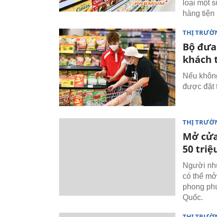
loại một 
hàng tiện 
THỊ TRƯỜ
Bộ đưa 
khách 
Nếu không
được đặt t
THỊ TRƯỜN
Mở cửa
50 tri
Người như
có thể mở
phong phú
Quốc.
THỊ TRƯỜ