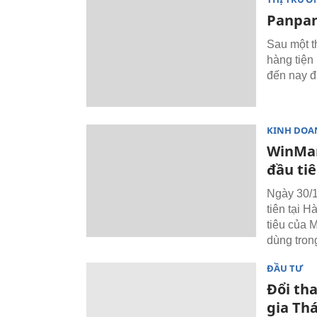
Panpan
Sau một th
hàng tiện
đến nay đ
KINH DOA
WinMar
đầu ti
Ngày 30/1
tiên tại 
tiêu của 
dùng tron
ĐẦU TƯ
Đổi th
gia Thá