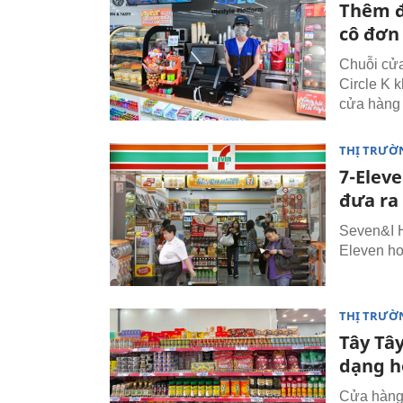
Thêm đố
cô đơn
Chuỗi cửa
Circle K 
cửa hàng t
THỊ TRƯỜ
7-Eleve
đưa ra 
Seven&I H
Eleven ho
THỊ TRƯỜN
Tây Tâ
dạng h
Cửa hàng 