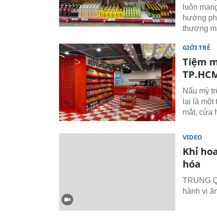
luôn mang
hướng phá
thương mạ
GIỚI TRẺ
Tiệm m
TP.HC
Nấu mỳ tr
lại là một
mắt, cửa 
VIDEO
Khỉ ho
hóa
TRUNG QUỐ
hành vi ăn