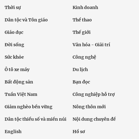
Thời sự
Kinh doanh
Dân tộc và Tôn giáo
Thể thao
Giáo dục
Thế giới
Đời sống
Văn hóa - Giải trí
Sức khỏe
Công nghệ
Ô tô xe máy
Du lịch
Bất động sản
Bạn đọc
Tuần Việt Nam
Công nghiệp hỗ trợ
Giảm nghèo bền vững
Nông thôn mới
Dân tộc thiểu số và miền núi
Nội dung chuyên đề
English
Hồ sơ