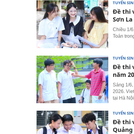
TUYỂN SI
Đề thi
Sơn La
Chiều 1/6
Toán tron
TUYỂN SI
Đề thi 
năm 20
Sáng 1/6,
2026. Vie
tại Hà Nộ
TUYỂN SI
Đề thi
Quảng 