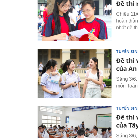
Đề thi
Chiều 11/
hoàn thàn
nhất đề th
TUYỂN SI
Đề thi
của An
Sáng 3/6, 
môn Toán 
TUYỂN SI
Đề thi
của Tâ
Sáng 3/6, 