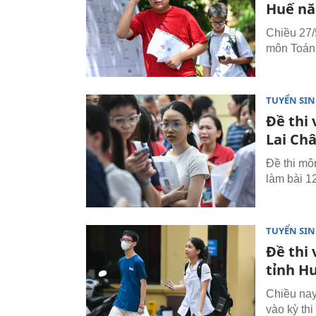
Huế nă
Chiều 27/5
môn Toán 
TUYỂN SI
Đề thi 
Lai Ch
Đề thi mô
làm bài 1
TUYỂN SI
Đề thi
tỉnh H
Chiều nay
vào kỳ th