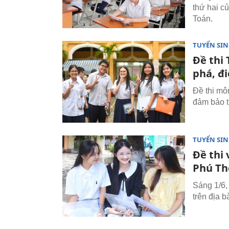
thứ hai c
Toán.
TUYỂN SI
Đề thi
phá, đi
Đề thi mô
đảm bảo t
TUYỂN SI
Đề thi
Phú Th
Sáng 1/6,
trên địa b