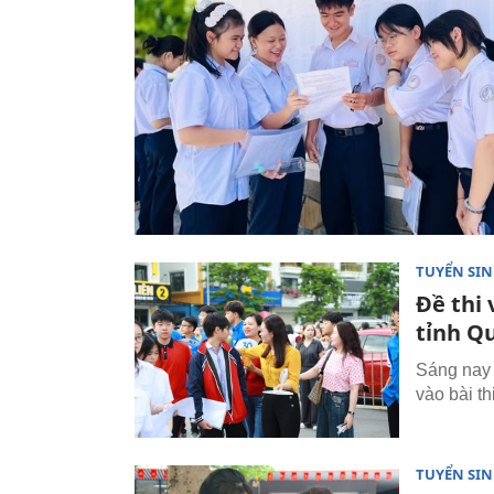
TUYỂN SI
Đề thi
tỉnh Q
Sáng nay 
vào bài th
TUYỂN SI