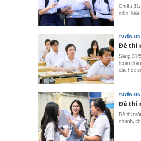
Chiều 31/5
môn Toán 
TUYỂN SI
Đề thi
Sáng 31/5
hoàn thành
các học s
TUYỂN SI
Đề thi
Đề thi mô
nhanh, ch