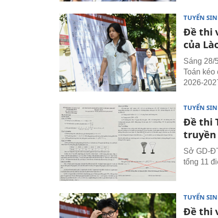
TUYỂN SI
Đề thi
của Là
Sáng 28/5,
Toán kéo 
2026-202
TUYỂN SI
Đề thi 
truyền
Sở GD-ĐT 
tổng 11 đi
TUYỂN SI
Đề thi