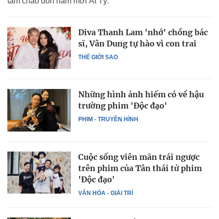
tâm chào đón năm mới Ất Tỵ.
Diva Thanh Lam 'nhớ' chồng bác
sĩ, Vân Dung tự hào vì con trai
THẾ GIỚI SAO
Những hình ảnh hiếm có về hậu
trường phim 'Độc đạo'
PHIM - TRUYỀN HÌNH
Cuộc sống viên mãn trái ngược
trên phim của Tân thái tử phim
'Độc đạo'
VĂN HÓA - GIẢI TRÍ