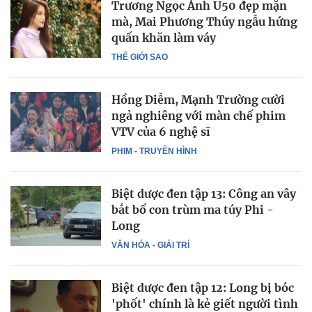
Trương Ngọc Ánh U50 đẹp mặn
mà, Mai Phương Thúy ngẫu hứng
quấn khăn làm váy
THẾ GIỚI SAO
Hồng Diễm, Mạnh Trường cười
ngả nghiêng với màn chế phim
VTV của 6 nghệ sĩ
PHIM - TRUYỀN HÌNH
Biệt dược đen tập 13: Công an vây
bắt bố con trùm ma túy Phi -
Long
VĂN HÓA - GIẢI TRÍ
Biệt dược đen tập 12: Long bị bóc
'phốt' chính là kẻ giết người tình