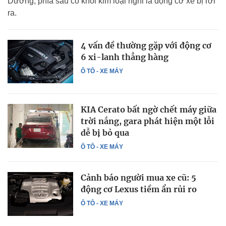
Dương, phía sau có khối kim loại nghi là động cơ xe bị rơi
ra.
4 vấn đề thường gặp với động cơ
6 xi-lanh thẳng hàng
Ô TÔ - XE MÁY
KIA Cerato bất ngờ chết máy giữa
trời nắng, gara phát hiện một lỗi
dễ bị bỏ qua
Ô TÔ - XE MÁY
Cảnh báo người mua xe cũ: 5
động cơ Lexus tiềm ẩn rủi ro
Ô TÔ - XE MÁY