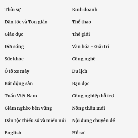
Thời sự
Kinh doanh
Dân tộc và Tôn giáo
Thể thao
Giáo dục
Thế giới
Đời sống
Văn hóa - Giải trí
Sức khỏe
Công nghệ
Ô tô xe máy
Du lịch
Bất động sản
Bạn đọc
Tuần Việt Nam
Công nghiệp hỗ trợ
Giảm nghèo bền vững
Nông thôn mới
Dân tộc thiểu số và miền núi
Nội dung chuyên đề
English
Hồ sơ