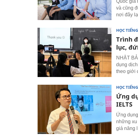
Quốc gia 
và cũng đ
nơi đây lạ
HỌC TIẾN
Trình 
lục, đ
NHẬT BẢN 
dụng dịch
theo giới
HỌC TIẾN
Ứng dụ
IELTS
Ứng dụng 
những xu 
giá năng 