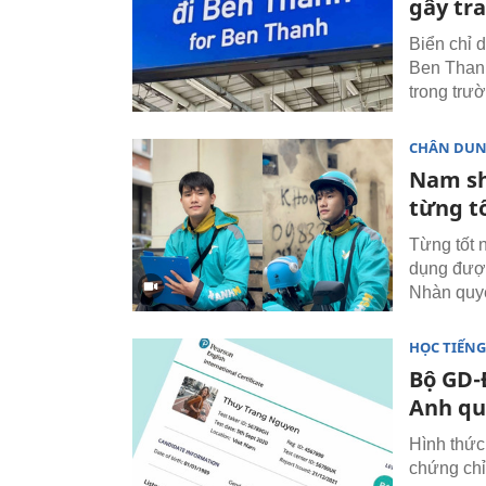
gây tra
Biển chỉ 
Ben Thanh”
trong trư
CHÂN DU
Nam sh
từng t
Từng tốt 
dụng được
Nhàn quyế
HỌC TIẾN
Bộ GD-
Anh qu
Hình thức
chứng chỉ