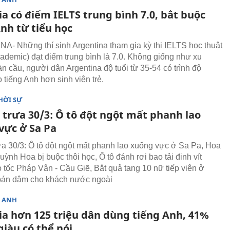
a có điểm IELTS trung bình 7.0, bắt buộc
nh từ tiểu học
- Những thí sinh Argentina tham gia kỳ thi IELTS học thuật
ademic) đạt điểm trung bình là 7.0. Không giống như xu
n cầu, người dân Argentina độ tuổi từ 35-54 có trình độ
 tiếng Anh hơn sinh viên trẻ.
HỜI SỰ
 trưa 30/3: Ô tô đột ngột mất phanh lao
vực ở Sa Pa
rưa 30/3: Ô tô đột ngột mất phanh lao xuống vực ở Sa Pa, Hoa
ỳnh Hoa bị buộc thôi học, Ô tô đánh rơi bao tải đinh vít
 tốc Pháp Vân - Cầu Giẽ, Bắt quả tang 10 nữ tiếp viên ở
án dâm cho khách nước ngoài
G ANH
ia hơn 125 triệu dân dùng tiếng Anh, 41%
iàu có thể nói