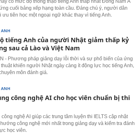
này có mức độ thông thạo tiếng Anh thấp nhất Đông Nam Á
ứng cuối bảng xếp hạng toàn cầu. Đáng chú ý, người dân
i ưu tiên học một ngoại ngữ khác thay vì tiếng Anh.
G ANH
độ tiếng Anh của người Nhật giảm thấp kỷ
ứng sau cả Lào và Việt Nam
- Phương pháp giảng dạy lỗi thời và sự phổ biến của ứng
 thuật khiến người Nhật ngày càng ít động lực học tiếng Anh,
 chuyên môn đánh giá.
G ANH
ng công nghệ AI cho học viên chuẩn bị thi
công nghệ AI giúp các trung tâm luyện thi IELTS cập nhật
hướng công nghệ mới nhất trong giảng dạy và kiểm tra đánh
lực học viên.