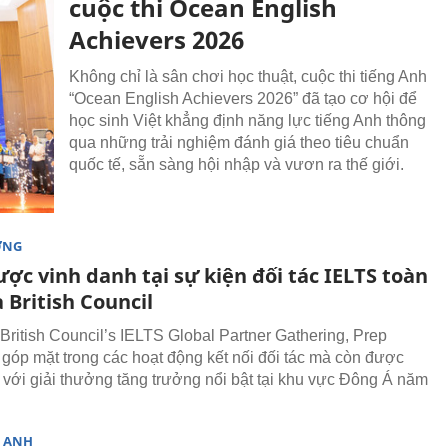
cuộc thi Ocean English
Achievers 2026
Không chỉ là sân chơi học thuật, cuộc thi tiếng Anh
“Ocean English Achievers 2026” đã tạo cơ hội để
học sinh Việt khẳng định năng lực tiếng Anh thông
qua những trải nghiệm đánh giá theo tiêu chuẩn
quốc tế, sẵn sàng hội nhập và vươn ra thế giới.
ỜNG
ợc vinh danh tại sự kiện đối tác IELTS toàn
 British Council
British Council’s IELTS Global Partner Gathering, Prep
 góp mặt trong các hoạt động kết nối đối tác mà còn được
 với giải thưởng tăng trưởng nổi bật tại khu vực Đông Á năm
G ANH