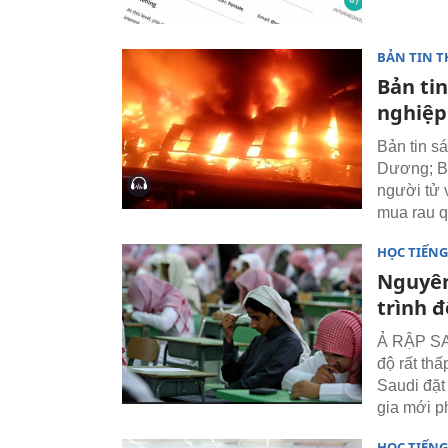
BẢN TIN T
Bản tin
nghiệp
Bản tin s
Dương; Bắ
người tử 
mua rau 
HỌC TIẾN
Nguyên
trình đ
Ả RẬP SAU
độ rất th
Saudi đặt
gia mới ph
HỌC TIẾN