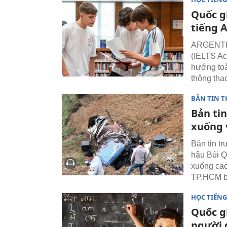
Quốc gi
tiếng A
ARGENTINA
(IELTS Ac
hướng toà
thông thạo
BẢN TIN T
Bản tin
xuống 
Bản tin t
hậu Bùi Qu
xuống cao
TP.HCM b
HỌC TIẾN
Quốc g
người g