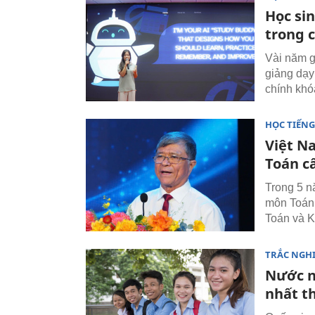
Học si
trong 
Vài năm g
giảng dạy
chính khó
HỌC TIẾN
Việt N
Toán c
Trong 5 nă
môn Toán 
Toán và K
TRẮC NGH
Nước n
nhất th