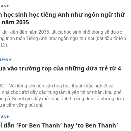
G ANH
n học sinh học tiếng Anh như ngôn ngữ thứ
o năm 2035
dự kiến đến năm 2035, tất cả học sinh phổ thông sẽ được
g trình môn Tiếng Anh như ngôn ngữ thứ hai (bắt đầu từ lớp
12).
HUYNH
ua vào trường top của những đứa trẻ từ 4
- Nổi tiếng với nền văn hóa học thuật khắc nghiệt và
 nhà chọc trời đầy các trung tâm luyện thi tư nhân, khu phố
ong ở Seoul giờ đây mở rộng ảnh hưởng đến cả những đứa
hưa cầm vững bút chì.
G ANH
ỉ dẫn ‘For Ben Thanh’ hay ‘to Ben Thanh’