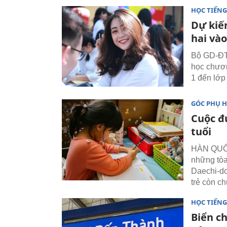
HỌC TIẾN
Dự kiế
hai và
Bộ GD-ĐT 
học chươn
1 đến lớp 
GÓC PHỤ 
Cuộc đ
tuổi
HÀN QUỐC 
những tòa
Daechi-d
trẻ còn c
HỌC TIẾN
Biển ch