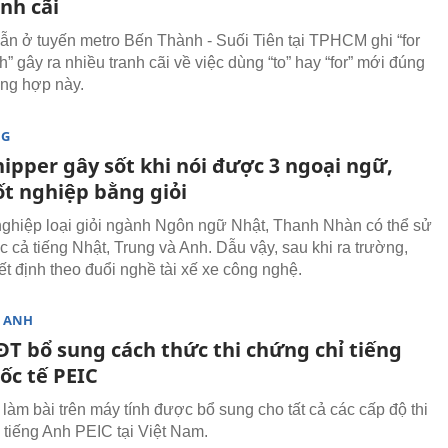
nh cãi
dẫn ở tuyến metro Bến Thành - Suối Tiên tại TPHCM ghi “for
 gây ra nhiều tranh cãi về việc dùng “to” hay “for” mới đúng
ờng hợp này.
NG
ipper gây sốt khi nói được 3 ngoại ngữ,
ốt nghiệp bằng giỏi
nghiệp loại giỏi ngành Ngôn ngữ Nhật, Thanh Nhàn có thể sử
 cả tiếng Nhật, Trung và Anh. Dẫu vậy, sau khi ra trường,
t định theo đuổi nghề tài xế xe công nghệ.
G ANH
ĐT bổ sung cách thức thi chứng chỉ tiếng
ốc tế PEIC
 làm bài trên máy tính được bổ sung cho tất cả các cấp độ thi
 tiếng Anh PEIC tại Việt Nam.