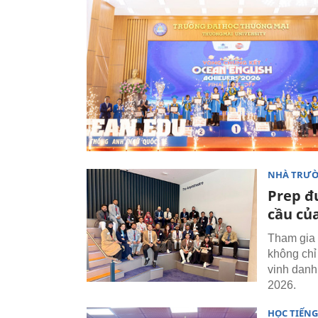
NHÀ TRƯ
Prep đư
cầu của
Tham gia 
không chỉ
vinh danh
2026.
HỌC TIẾN