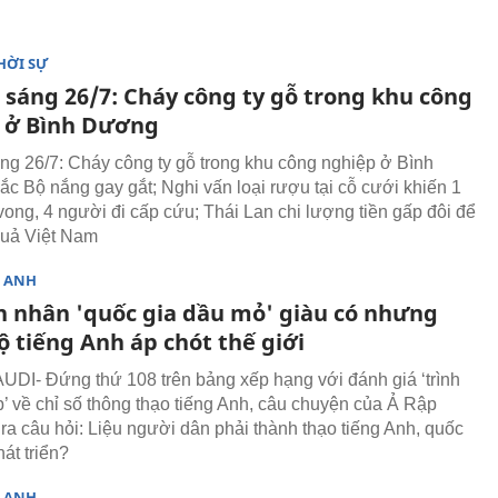
HỜI SỰ
 sáng 26/7: Cháy công ty gỗ trong khu công
 ở Bình Dương
áng 26/7: Cháy công ty gỗ trong khu công nghiệp ở Bình
c Bộ nắng gay gắt; Nghi vấn loại rượu tại cỗ cưới khiến 1
vong, 4 người đi cấp cứu; Thái Lan chi lượng tiền gấp đôi để
quả Việt Nam
G ANH
 nhân 'quốc gia dầu mỏ' giàu có nhưng
ộ tiếng Anh áp chót thế giới
DI- Đứng thứ 108 trên bảng xếp hạng với đánh giá ‘trình
ấp’ về chỉ số thông thạo tiếng Anh, câu chuyện của Ả Rập
 ra câu hỏi: Liệu người dân phải thành thạo tiếng Anh, quốc
át triển?
G ANH