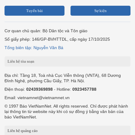
Tuyến bài
Sự kiện
Cơ quan chủ quản: Bộ Dân tộc và Tôn giáo
Số giấy phép: 146/GP-BVHTTDL, cấp ngày 17/10/2025
Tổng biên tập: Nguyễn Văn Bá
Liên hệ tòa soạn
Địa chỉ: Tầng 18, Toà nhà Cục Viễn thông (VNTA), 68 Dương
Đình Nghệ, phường Cầu Giấy, TP. Hà Nội.
Điện thoại:
02439369898
- Hotline:
0923457788
Email: vietnamnet@vietnamnet.vn
© 1997 Báo VietNamNet. All rights reserved. Chỉ được phát hành
lại thông tin từ website này khi có sự đồng ý bằng văn bản của
báo VietNamNet.
Liên hệ quảng cáo