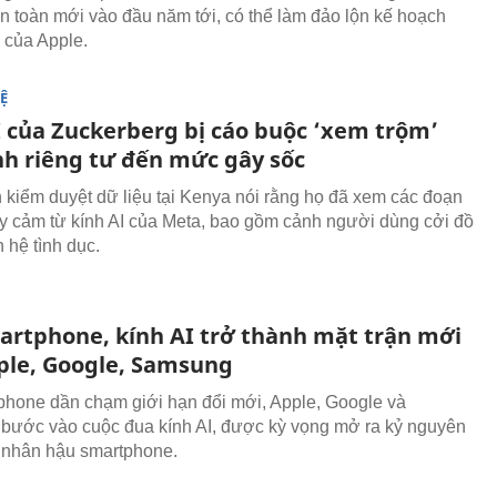
 toàn mới vào đầu năm tới, có thể làm đảo lộn kế hoạch
 của Apple.
Ệ
I của Zuckerberg bị cáo buộc ‘xem trộm’
nh riêng tư đến mức gây sốc
 kiểm duyệt dữ liệu tại Kenya nói rằng họ đã xem các đoạn
y cảm từ kính AI của Meta, bao gồm cảnh người dùng cởi đồ
 hệ tình dục.
artphone, kính AI trở thành mặt trận mới
ple, Google, Samsung
phone dần chạm giới hạn đổi mới, Apple, Google và
ước vào cuộc đua kính AI, được kỳ vọng mở ra kỷ nguyên
cá nhân hậu smartphone.