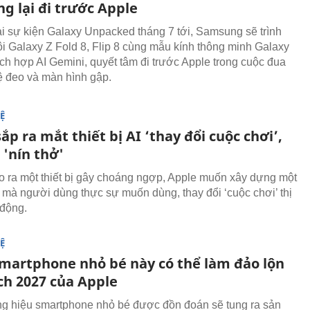
g lại đi trước Apple
ại sự kiện Galaxy Unpacked tháng 7 tới, Samsung sẽ trình
ôi Galaxy Z Fold 8, Flip 8 cùng mẫu kính thông minh Galaxy
ích hợp AI Gemini, quyết tâm đi trước Apple trong cuộc đua
 đeo và màn hình gập.
Ệ
ắp ra mắt thiết bị AI ‘thay đổi cuộc chơi’,
 'nín thở'
ạo ra một thiết bị gây choáng ngợp, Apple muốn xây dựng một
mà người dùng thực sự muốn dùng, thay đổi ‘cuộc chơi’ thị
 động.
Ệ
martphone nhỏ bé này có thể làm đảo lộn
ch 2027 của Apple
g hiệu smartphone nhỏ bé được đồn đoán sẽ tung ra sản