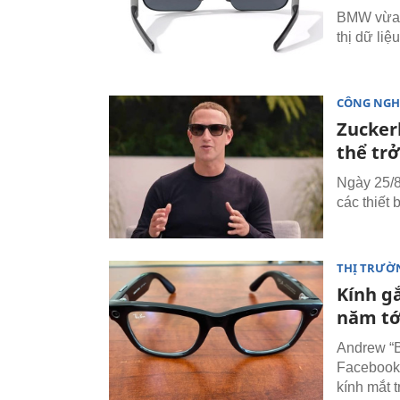
BMW vừa g
thị dữ liệ
CÔNG NGH
Zucker
thể tr
Ngày 25/8
các thiết 
THỊ TRƯỜ
Kính g
năm tớ
Andrew “B
Facebook,
kính mắt t