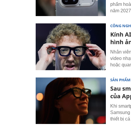
phẩm hoàn
năm 2027
CÔNG NGH
Kính A
hình ả
Nhân viên
video nhạ
hoặc quan
SẢN PHẨM
Sau sm
của Ap
Khi smart
Samsung b
thiết bị 