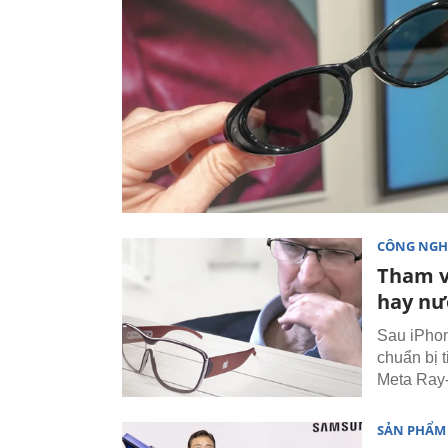
CÔNG NGH
Tham v
hay nướ
Sau iPhon
chuẩn bị t
Meta Ray
SẢN PHẨM