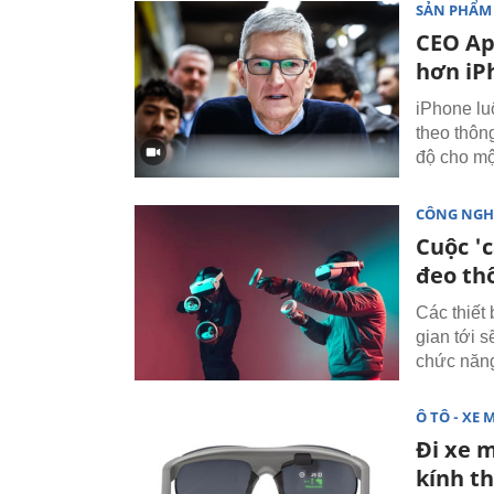
SẢN PHẨM
CEO Ap
hơn iP
iPhone lu
theo thôn
độ cho mộ
CÔNG NGH
Cuộc 'c
đeo th
Các thiết 
gian tới 
chức năng
Ô TÔ - XE 
Đi xe m
kính t