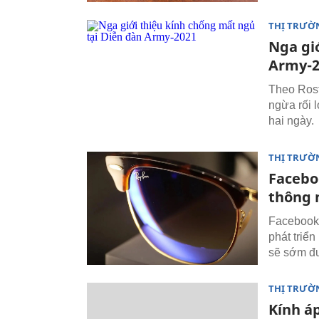
THỊ TRƯỜ
Nga gi
Army-2
Theo Rost
ngừa rối 
hai ngày.
THỊ TRƯỜ
Facebo
thông 
Facebook 
phát triển
sẽ sớm đư
THỊ TRƯỜ
Kính áp