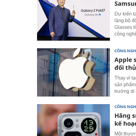
Samsun
Dự kiến t
làng bộ đ
Glasses t
công nghệ
CÔNG NGH
Apple s
đối thủ
Thay vì t
sản phẩm 
trường di
CÔNG NGH
Hãng s
kế hoạ
Một thươn