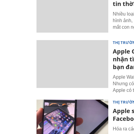
tin thờ
Nhiều loại
hình ảnh,
mắt con n
THỊ TRƯỜ
Apple 
nhận tì
bạn đa
Apple Wat
Nhưng có 
Apple có 
THỊ TRƯỜ
Apple 
Facebo
Hóa ra các