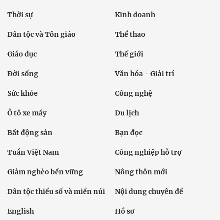
Thời sự
Kinh doanh
Dân tộc và Tôn giáo
Thể thao
Giáo dục
Thế giới
Đời sống
Văn hóa - Giải trí
Sức khỏe
Công nghệ
Ô tô xe máy
Du lịch
Bất động sản
Bạn đọc
Tuần Việt Nam
Công nghiệp hỗ trợ
Giảm nghèo bền vững
Nông thôn mới
Dân tộc thiểu số và miền núi
Nội dung chuyên đề
English
Hồ sơ