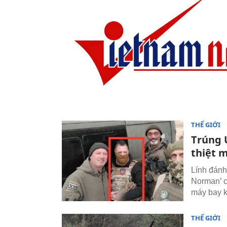
THẾ GIỚI
Trúng 
thiệt 
Lính đánh
Norman’ c
máy bay k
THẾ GIỚI