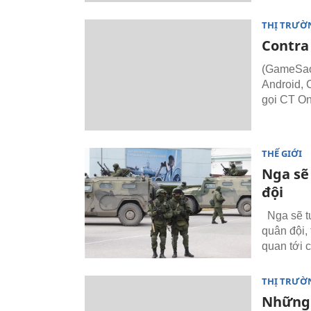
THỊ TRƯỜ
Contra
(GameSao)
Android, 
gọi CT On
THẾ GIỚI
Nga sẽ
đội
Nga sẽ tu
quân đội,
quan tới c
THỊ TRƯỜ
Những 