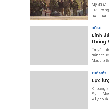
Mỹ đã tăn
lực lượng
nơi nhóm 
HỒ SƠ
Lính đ
thống 
Truyền hì
đánh thuê
Maduro th
THẾ GIỚI
Lực lượ
Khoảng 20
Syria. Mo
Vậy họ là