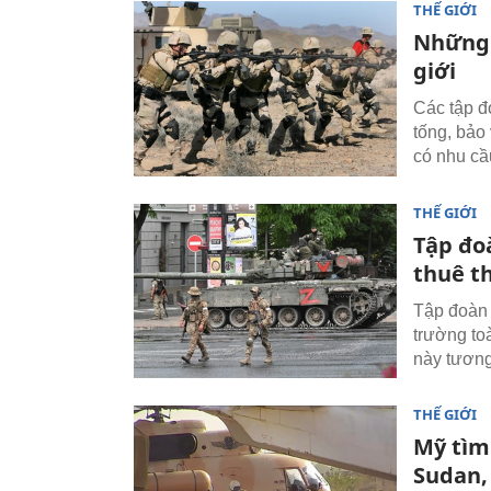
THẾ GIỚI
Những 
giới
Các tập đ
tống, bảo
có nhu cầ
THẾ GIỚI
Tập đoà
thuê t
Tập đoàn 
trường to
này tương
THẾ GIỚI
Mỹ tìm
Sudan,