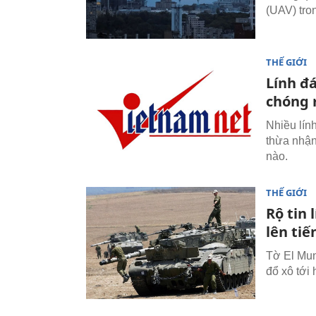
(UAV) tro
THẾ GIỚI
Lính đ
chóng 
Nhiều lín
thừa nhận
nào.
THẾ GIỚI
Rộ tin 
lên tiế
Tờ El Mun
đổ xô tới 