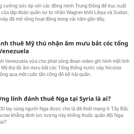
g cường sức ép với các đồng minh Trung Đông để trục xuất
 của tập đoàn quân sự tư nhân Wagner khỏi Libya và Sudan,
này đã mở rộng hoạt động trong vài năm gần đây.
ánh thuê Mỹ thú nhận âm mưu bắt cóc tổng
Venezuela
nh Venezuela vừa cho phát sóng đoạn video ghi hình một lính
 Mỹ thú tội âm mưu bắt cóc Tổng thống nước này Nicolas
ông qua một cuộc tấn công đổ bộ hải quân.
ng lính đánh thuê Nga tại Syria là ai?
0 tay súng người Nga được cho là đã thiệt mạng ở Tây Bắc
scow khẳng định lực lượng này không thuộc quân đội Nga.
 ai?