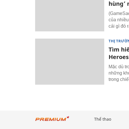
hùng’ n
(GameSao)
của nhiều
cái gì đó 
THỊ TRƯỜ
Tìm hi
Heroes
Mặc dù tr
những khu
trong chiế
Thể thao