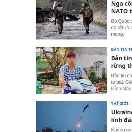
Nga cô
NATO t
Bộ Quốc p
đã tới và
mạng.
BẢN TIN T
Bản tin
rừng t
Bản tin ch
tự sát, G
Đỉnh Mẫu 
THẾ GIỚI
Ukrain
lính đá
Không quâ