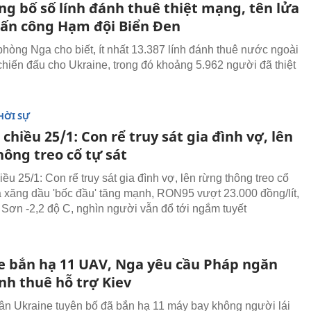
ng bố số lính đánh thuê thiệt mạng, tên lửa
ấn công Hạm đội Biển Đen
hòng Nga cho biết, ít nhất 13.387 lính đánh thuê nước ngoài
 chiến đấu cho Ukraine, trong đó khoảng 5.962 người đã thiệt
HỜI SỰ
 chiều 25/1: Con rể truy sát gia đình vợ, lên
hông treo cổ tự sát
iều 25/1: Con rể truy sát gia đình vợ, lên rừng thông treo cổ
iá xăng dầu 'bốc đầu' tăng mạnh, RON95 vượt 23.000 đồng/lít,
Sơn -2,2 độ C, nghìn người vẫn đổ tới ngắm tuyết
e bắn hạ 11 UAV, Nga yêu cầu Pháp ngăn
nh thuê hỗ trợ Kiev
n Ukraine tuyên bố đã bắn hạ 11 máy bay không người lái