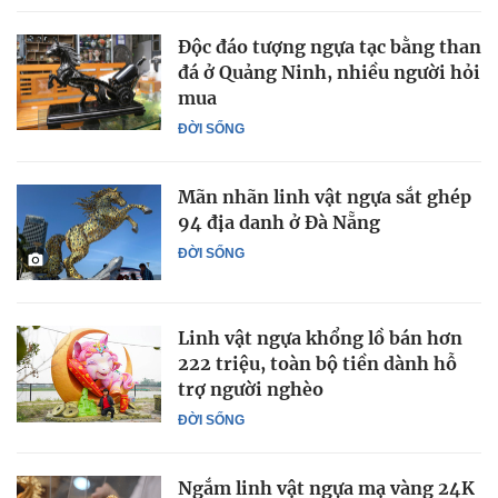
Độc đáo tượng ngựa tạc bằng than
đá ở Quảng Ninh, nhiều người hỏi
mua
ĐỜI SỐNG
Mãn nhãn linh vật ngựa sắt ghép
94 địa danh ở Đà Nẵng
ĐỜI SỐNG
Linh vật ngựa khổng lồ bán hơn
222 triệu, toàn bộ tiền dành hỗ
trợ người nghèo
ĐỜI SỐNG
Ngắm linh vật ngựa mạ vàng 24K