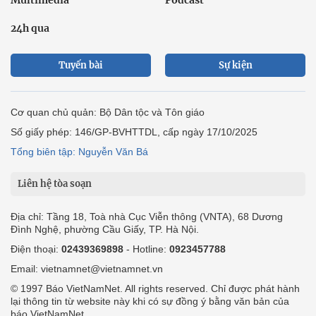
Multimedia
Podcast
24h qua
Tuyến bài
Sự kiện
Cơ quan chủ quản: Bộ Dân tộc và Tôn giáo
Số giấy phép: 146/GP-BVHTTDL, cấp ngày 17/10/2025
Tổng biên tập: Nguyễn Văn Bá
Liên hệ tòa soạn
Địa chỉ: Tầng 18, Toà nhà Cục Viễn thông (VNTA), 68 Dương
Đình Nghệ, phường Cầu Giấy, TP. Hà Nội.
Điện thoại:
02439369898
- Hotline:
0923457788
Email: vietnamnet@vietnamnet.vn
© 1997 Báo VietNamNet. All rights reserved. Chỉ được phát hành
lại thông tin từ website này khi có sự đồng ý bằng văn bản của
báo VietNamNet.