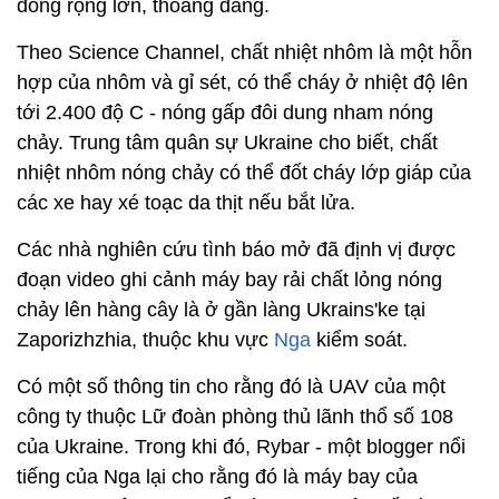
đồng rộng lớn, thoáng đãng.
Theo Science Channel, chất nhiệt nhôm là một hỗn
hợp của nhôm và gỉ sét, có thể cháy ở nhiệt độ lên
tới 2.400 độ C - nóng gấp đôi dung nham nóng
chảy. Trung tâm quân sự Ukraine cho biết, chất
nhiệt nhôm nóng chảy có thể đốt cháy lớp giáp của
các xe hay xé toạc da thịt nếu bắt lửa.
Các nhà nghiên cứu tình báo mở đã định vị được
đoạn video ghi cảnh máy bay rải chất lỏng nóng
chảy lên hàng cây là ở gần làng Ukrains'ke tại
Zaporizhzhia, thuộc khu vực
Nga
kiểm soát.
Có một số thông tin cho rằng đó là UAV của một
công ty thuộc Lữ đoàn phòng thủ lãnh thổ số 108
của Ukraine. Trong khi đó, Rybar - một blogger nổi
tiếng của Nga lại cho rằng đó là máy bay của