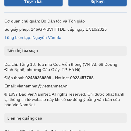
Tuyến bài
Sự kiện
Cơ quan chủ quản: Bộ Dân tộc và Tôn giáo
Số giấy phép: 146/GP-BVHTTDL, cấp ngày 17/10/2025
Tổng biên tập: Nguyễn Văn Bá
Liên hệ tòa soạn
Địa chỉ: Tầng 18, Toà nhà Cục Viễn thông (VNTA), 68 Dương
Đình Nghệ, phường Cầu Giấy, TP. Hà Nội.
Điện thoại:
02439369898
- Hotline:
0923457788
Email: vietnamnet@vietnamnet.vn
© 1997 Báo VietNamNet. All rights reserved. Chỉ được phát hành
lại thông tin từ website này khi có sự đồng ý bằng văn bản của
báo VietNamNet.
Liên hệ quảng cáo