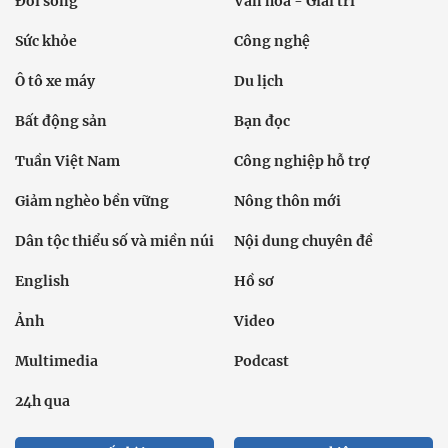
Đời sống
Văn hóa - Giải trí
Sức khỏe
Công nghệ
Ô tô xe máy
Du lịch
Bất động sản
Bạn đọc
Tuần Việt Nam
Công nghiệp hỗ trợ
Giảm nghèo bền vững
Nông thôn mới
Dân tộc thiểu số và miền núi
Nội dung chuyên đề
English
Hồ sơ
Ảnh
Video
Multimedia
Podcast
24h qua