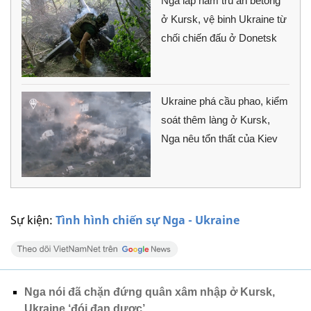
Nga lắp hầm trú ẩn bêtông
ở Kursk, vệ binh Ukraine từ
chối chiến đấu ở Donetsk
Ukraine phá cầu phao, kiểm
soát thêm làng ở Kursk,
Nga nêu tổn thất của Kiev
Sự kiện:
Tình hình chiến sự Nga - Ukraine
Nga nói đã chặn đứng quân xâm nhập ở Kursk,
Ukraine ‘đói đạn dược’