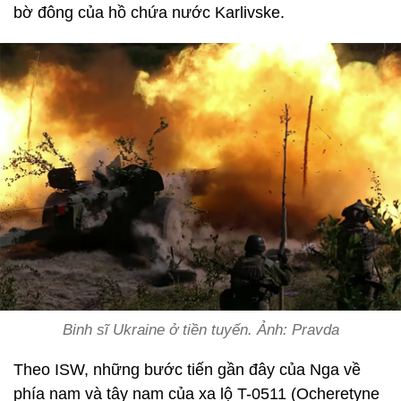
bờ đông của hồ chứa nước Karlivske.
Binh sĩ Ukraine ở tiền tuyến. Ảnh: Pravda
Theo ISW, những bước tiến gần đây của Nga về
phía nam và tây nam của xa lộ T-0511 (Ocheretyne