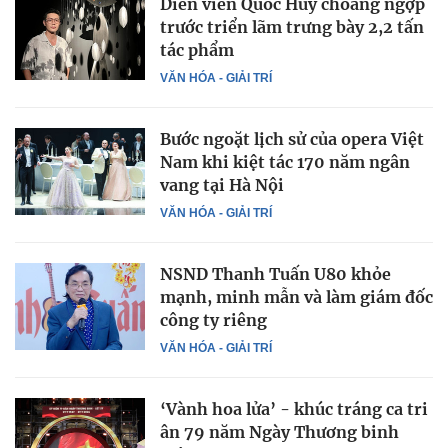
Diễn viên Quốc Huy choáng ngợp
trước triển lãm trưng bày 2,2 tấn
tác phẩm
VĂN HÓA - GIẢI TRÍ
Bước ngoặt lịch sử của opera Việt
Nam khi kiệt tác 170 năm ngân
vang tại Hà Nội
VĂN HÓA - GIẢI TRÍ
NSND Thanh Tuấn U80 khỏe
mạnh, minh mẫn và làm giám đốc
công ty riêng
VĂN HÓA - GIẢI TRÍ
‘Vành hoa lửa’ - khúc tráng ca tri
ân 79 năm Ngày Thương binh