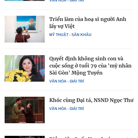
VĂN HÓA - GIẢI TRÍ
Triển lãm của hoạ sĩ người Anh
lấy vợ Việt
MỸ THUẬT - SÂN KHẤU
Quyết định không sinh con và
cuộc sống ở tuổi 79 của 'mỹ nhân
Sài Gòn' Mộng Tuyền
VĂN HÓA - GIẢI TRÍ
Khóc cùng Đại tá, NSND Ngọc Thư
VĂN HÓA - GIẢI TRÍ