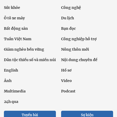
Sức khỏe
Công nghệ
Ô tô xe máy
Du lịch
Bất động sản
Bạn đọc
Tuần Việt Nam
Công nghiệp hỗ trợ
Giảm nghèo bền vững
Nông thôn mới
Dân tộc thiểu số và miền núi
Nội dung chuyên đề
English
Hồ sơ
Ảnh
Video
Multimedia
Podcast
24h qua
Tuyến bài
Sự kiện