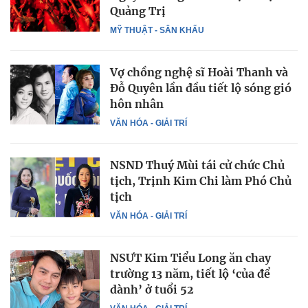
Quảng Trị
MỸ THUẬT - SÂN KHẤU
Vợ chồng nghệ sĩ Hoài Thanh và
Đỗ Quyên lần đầu tiết lộ sóng gió
hôn nhân
VĂN HÓA - GIẢI TRÍ
NSND Thuý Mùi tái cử chức Chủ
tịch, Trịnh Kim Chi làm Phó Chủ
tịch
VĂN HÓA - GIẢI TRÍ
NSƯT Kim Tiểu Long ăn chay
trường 13 năm, tiết lộ ‘của để
dành’ ở tuổi 52