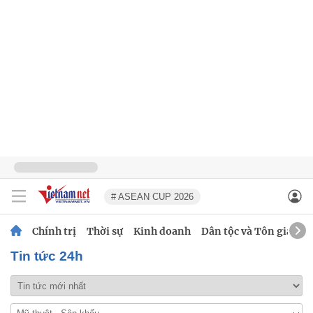
# ASEAN CUP 2026
Chính trị
Thời sự
Kinh doanh
Dân tộc và Tôn giáo
Tin tức 24h