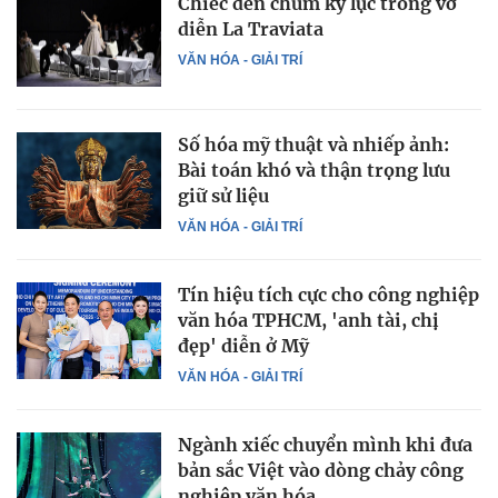
Chiếc đèn chùm kỷ lục trong vở
diễn La Traviata
VĂN HÓA - GIẢI TRÍ
Số hóa mỹ thuật và nhiếp ảnh:
Bài toán khó và thận trọng lưu
giữ sử liệu
VĂN HÓA - GIẢI TRÍ
Tín hiệu tích cực cho công nghiệp
văn hóa TPHCM, 'anh tài, chị
đẹp' diễn ở Mỹ
VĂN HÓA - GIẢI TRÍ
Ngành xiếc chuyển mình khi đưa
bản sắc Việt vào dòng chảy công
nghiệp văn hóa