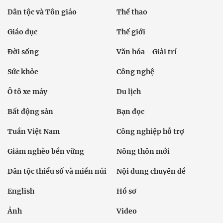
Dân tộc và Tôn giáo
Thể thao
Giáo dục
Thế giới
Đời sống
Văn hóa - Giải trí
Sức khỏe
Công nghệ
Ô tô xe máy
Du lịch
Bất động sản
Bạn đọc
Tuần Việt Nam
Công nghiệp hỗ trợ
Giảm nghèo bền vững
Nông thôn mới
Dân tộc thiểu số và miền núi
Nội dung chuyên đề
English
Hồ sơ
Ảnh
Video