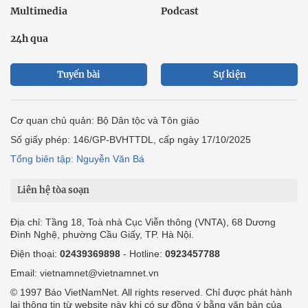
Multimedia
Podcast
24h qua
Tuyến bài
Sự kiện
Cơ quan chủ quản: Bộ Dân tộc và Tôn giáo
Số giấy phép: 146/GP-BVHTTDL, cấp ngày 17/10/2025
Tổng biên tập: Nguyễn Văn Bá
Liên hệ tòa soạn
Địa chỉ: Tầng 18, Toà nhà Cục Viễn thông (VNTA), 68 Dương
Đình Nghệ, phường Cầu Giấy, TP. Hà Nội.
Điện thoại:
02439369898
- Hotline:
0923457788
Email: vietnamnet@vietnamnet.vn
© 1997 Báo VietNamNet. All rights reserved. Chỉ được phát hành
lại thông tin từ website này khi có sự đồng ý bằng văn bản của