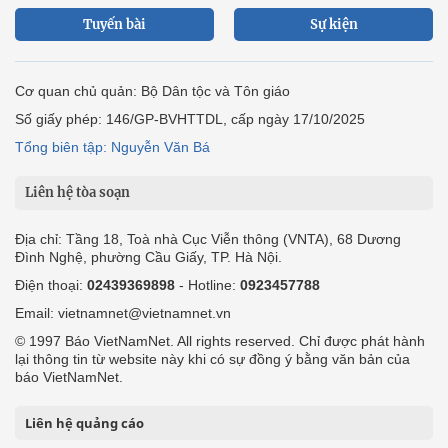
Tuyến bài
Sự kiện
Cơ quan chủ quản: Bộ Dân tộc và Tôn giáo
Số giấy phép: 146/GP-BVHTTDL, cấp ngày 17/10/2025
Tổng biên tập: Nguyễn Văn Bá
Liên hệ tòa soạn
Địa chỉ: Tầng 18, Toà nhà Cục Viễn thông (VNTA), 68 Dương
Đình Nghệ, phường Cầu Giấy, TP. Hà Nội.
Điện thoại:
02439369898
- Hotline:
0923457788
Email: vietnamnet@vietnamnet.vn
© 1997 Báo VietNamNet. All rights reserved. Chỉ được phát hành
lại thông tin từ website này khi có sự đồng ý bằng văn bản của
báo VietNamNet.
Liên hệ quảng cáo