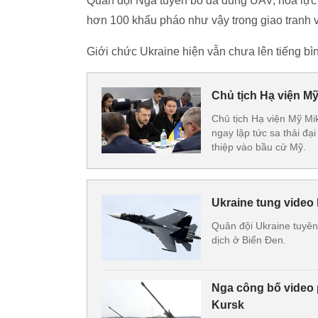
Quân đội Nga tuyên bố đã dùng UAV, hỏa lực 
hơn 100 khẩu pháo như vậy trong giao tranh 
Giới chức Ukraine hiện vẫn chưa lên tiếng bình
Chủ tịch Hạ viện Mỹ
Chủ tịch Hạ viện Mỹ M
ngay lập tức sa thải đạ
thiệp vào bầu cử Mỹ.
Ukraine tung video 
Quân đội Ukraine tuyê
dịch ở Biển Đen.
Nga công bố video p
Kursk