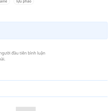
aine
lựu pháo