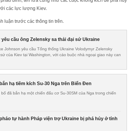
pháo binh, tên lửa cũng như các cuộc không kích để phá hủy
với các lực lượng Kiev.
 luận trước các thông tin trên.
 yêu cầu ông Zelensky sa thải đại sứ Ukraine
ike Johnson yêu cầu Tổng thống Ukraine Volodymyr Zelensky
i sứ của Kiev tại Washington, với cáo buộc nhà ngoại giao này can
bắn hạ tiêm kích Su-30 Nga trên Biển Đen
n bố đã bắn hạ một chiến đấu cơ Su-30SM của Nga trong chiến
háo tự hành Pháp viện trợ Ukraine bị phá hủy ở tỉnh