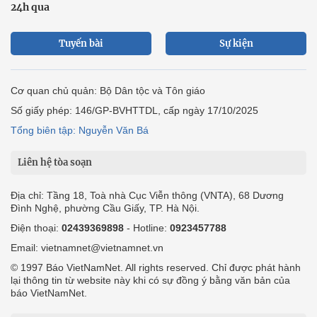
24h qua
Tuyến bài
Sự kiện
Cơ quan chủ quản: Bộ Dân tộc và Tôn giáo
Số giấy phép: 146/GP-BVHTTDL, cấp ngày 17/10/2025
Tổng biên tập: Nguyễn Văn Bá
Liên hệ tòa soạn
Địa chỉ: Tầng 18, Toà nhà Cục Viễn thông (VNTA), 68 Dương
Đình Nghệ, phường Cầu Giấy, TP. Hà Nội.
Điện thoại:
02439369898
- Hotline:
0923457788
Email: vietnamnet@vietnamnet.vn
© 1997 Báo VietNamNet. All rights reserved. Chỉ được phát hành
lại thông tin từ website này khi có sự đồng ý bằng văn bản của
báo VietNamNet.