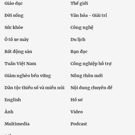
Giáo dục
Thế giới
Đời sống
Văn hóa - Giải trí
Sức khỏe
Công nghệ
Ô tô xe máy
Du lịch
Bất động sản
Bạn đọc
Tuần Việt Nam
Công nghiệp hỗ trợ
Giảm nghèo bền vững
Nông thôn mới
Dân tộc thiểu số và miền núi
Nội dung chuyên đề
English
Hồ sơ
Ảnh
Video
Multimedia
Podcast