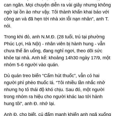
can ngăn. Mọi chuyện diễn ra vài giây nhưng không
ngờ lại ồn ào như vậy. Tôi thành khẩn khai báo với
công an và đã hẹn tới nhà xin lỗi nạn nhân”, anh T.
nói.
Trong khi đó, anh N.M.Đ. (28 tuổi, trú tại phường
Phúc Lợi, Hà Nội) - nhân viên bị hành hung - vẫn
chưa thể ăn uống, đang nghỉ ngơi, theo dõi sức
khỏe tại nhà. Anh kể: khoảng 14h30 ngày 17/9, một
nhóm 5-6 người vào quán.
Dù quán treo biển “Cấm hút thuốc”, vẫn có hai
người phì phèo thuốc lá. “Tôi nhiều lần nhắc nhở
nhưng họ tỏ thái độ khó chịu. Sau đó, một người
trong nhóm ra hiệu cho người khác lao tới hành
hung tôi”, anh Đ. nhớ lại.
Anh Đ. cho biết, cú đấm mạnh khiến anh ngã xuống