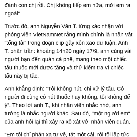
đánh con chị rồi. Chị không tiếp em nữa, mời em ra
ngoài”.
Trước đó, anh Nguyễn Văn T. từng xác nhận với
phóng viên VietNamNet rằng mình chính là nhân vật
“tổng tài” trong đoạn clip gây xôn xao dư luận. Anh
T. phân trần: khoảng 14h20 ngày 17/9, anh cùng vài
người bạn đến quán cà phê, mang theo một chiếc
tẩu thuốc mới được tặng và thử kiểm tra vì chiếc
tẩu này bị tắc.
Anh khẳng định: “Tôi không hút, chỉ xử lý tẩu. Có
người đi cùng có hút thuốc hay không, tôi không để
ý”. Theo lời anh T., khi nhân viên nhắc nhở, anh
tưởng là nhắc người khác. Sau đó, "một người em"
của anh hỏi lại thì xảy ra xô xát với nhân viên quán.
“Em tôi chỉ phản xạ tự vệ, tát một cái, rồi tôi lập tức