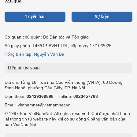
24h qua
Tuyến bài
Sự kiện
Cơ quan chủ quản: Bộ Dân tộc và Tôn giáo
Số giấy phép: 146/GP-BVHTTDL, cấp ngày 17/10/2025
Tổng biên tập: Nguyễn Văn Bá
Liên hệ tòa soạn
Địa chỉ: Tầng 18, Toà nhà Cục Viễn thông (VNTA), 68 Dương
Đình Nghệ, phường Cầu Giấy, TP. Hà Nội.
Điện thoại:
02439369898
- Hotline:
0923457788
Email: vietnamnet@vietnamnet.vn
© 1997 Báo VietNamNet. All rights reserved. Chỉ được phát hành
lại thông tin từ website này khi có sự đồng ý bằng văn bản của
báo VietNamNet.