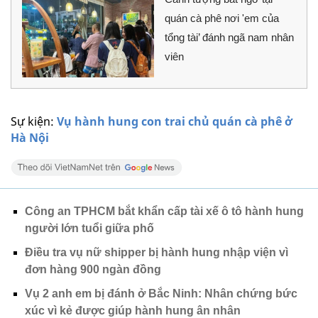
quán cà phê nơi 'em của
tổng tài’ đánh ngã nam nhân
viên
Sự kiện:
Vụ hành hung con trai chủ quán cà phê ở
Hà Nội
Công an TPHCM bắt khẩn cấp tài xế ô tô hành hung
người lớn tuổi giữa phố
Điều tra vụ nữ shipper bị hành hung nhập viện vì
đơn hàng 900 ngàn đồng
Vụ 2 anh em bị đánh ở Bắc Ninh: Nhân chứng bức
xúc vì kẻ được giúp hành hung ân nhân