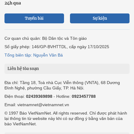
24h qua
Tuyến bài
Sự kiện
Cơ quan chủ quản: Bộ Dân tộc và Tôn giáo
Số giấy phép: 146/GP-BVHTTDL, cấp ngày 17/10/2025
Tổng biên tập: Nguyễn Văn Bá
Liên hệ tòa soạn
Địa chỉ: Tầng 18, Toà nhà Cục Viễn thông (VNTA), 68 Dương
Đình Nghệ, phường Cầu Giấy, TP. Hà Nội.
Điện thoại:
02439369898
- Hotline:
0923457788
Email: vietnamnet@vietnamnet.vn
© 1997 Báo VietNamNet. All rights reserved. Chỉ được phát hành
lại thông tin từ website này khi có sự đồng ý bằng văn bản của
báo VietNamNet.