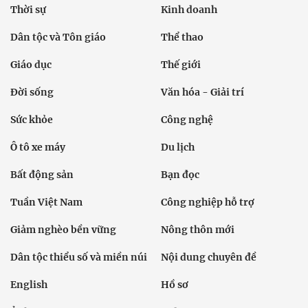
Thời sự
Kinh doanh
Dân tộc và Tôn giáo
Thể thao
Giáo dục
Thế giới
Đời sống
Văn hóa - Giải trí
Sức khỏe
Công nghệ
Ô tô xe máy
Du lịch
Bất động sản
Bạn đọc
Tuần Việt Nam
Công nghiệp hỗ trợ
Giảm nghèo bền vững
Nông thôn mới
Dân tộc thiểu số và miền núi
Nội dung chuyên đề
English
Hồ sơ