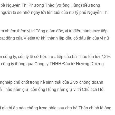
à bà Nguyễn Thị Phương Thảo (vợ ông Hùng) đều trong
người ta sẽ nhớ ngay tới tên tuổi của nữ tỷ phú Nguyễn Thị
m nhiệm thêm vị trí Tổng giám đốc, vị trí điều hành trực tiếp
t động của Vietjet từ khi thành lập đều có dấu ấn của vị nữ
công ty, còn tỷ lệ sở hữu trực tiếp của bà Thảo lên tới 7,3%.
vốn công ty thông qua Công ty TNHH Đầu tư Hướng Dương
 nghiệp chủ chốt trong hệ sinh thái của 2 vợ chồng doanh
bà Thảo nắm giữ, còn ông Hùng nắm giữ vị trí Chủ tịch Hội
 gia bí ẩn nào chống lưng phía sau cho bà Thảo chính là ông