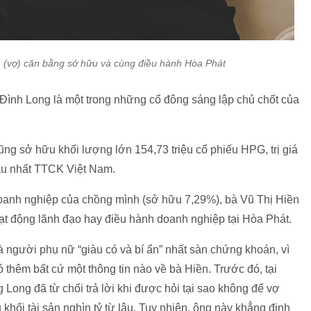
 (vợ) căn bằng sở hữu và cùng điều hành Hòa Phát
Đình Long là một trong những cổ đông sáng lập chủ chốt của
ng sở hữu khối lượng lớn 154,73 triệu cổ phiếu HPG, trị giá
iàu nhất TTCK Việt Nam.
doanh nghiệp của chồng mình (sở hữu 7,29%), bà Vũ Thị Hiền
oạt động lãnh đạo hay điều hành doanh nghiệp tại Hòa Phát.
 người phụ nữ “giàu có và bí ẩn” nhất sàn chứng khoán, vì
 thêm bất cứ một thông tin nào về bà Hiền. Trước đó, tại
ng đã từ chối trả lời khi được hỏi tại sao không để vợ
khối tài sản nghìn tỷ từ lâu. Tuy nhiên, ông này khẳng định