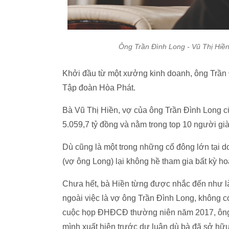
Ông Trần Đình Long - Vũ Thị Hiền
Khởi đầu từ một xưởng kinh doanh, ông Trần 
Tập đoàn Hòa Phát.
Bà Vũ Thị Hiền, vợ của ông Trần Đình Long cũ
5.059,7 tỷ đồng và nằm trong top 10 người g
Dù cũng là một trong những cổ đông lớn tại 
(vợ ông Long) lại không hề tham gia bất kỳ h
Chưa hết, bà Hiền từng được nhắc đến như là
ngoài việc là vợ ông Trần Đình Long, không có
cuộc họp ĐHĐCĐ thường niên năm 2017, ông Lo
mình xuất hiện trước dư luận dù bà đã sở hữu 