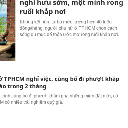
nghỉ hưu sớm, một mình rong
ruổi khắp nơi
Không kết hôn, từ bỏ mức lương hơn 40 triệu
đồng/tháng, người phụ nữ ở TPHCM chọn cách
sống du mục để thỏa ước mơ rong ruổi khắp nơi.
 ở TPHCM nghỉ việc, cùng bố đi phượt khắp
Lào trong 2 tháng
 trình cùng bố đi phượt, khám phá những miền đất mới, cô
 có nhiều trải nghiệm quý giá.