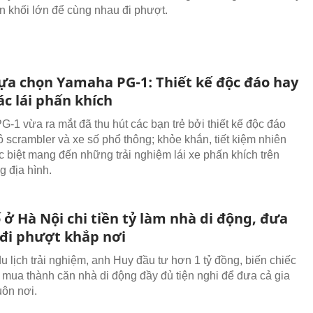
n khối lớn để cùng nhau đi phượt.
lựa chọn Yamaha PG-1: Thiết kế độc đáo hay
c lái phấn khích
-1 vừa ra mắt đã thu hút các bạn trẻ bởi thiết kế độc đáo
ô scrambler và xe số phổ thông; khỏe khắn, tiết kiệm nhiên
ặc biệt mang đến những trải nghiệm lái xe phấn khích trên
g địa hình.
ở Hà Nội chi tiền tỷ làm nhà di động, đưa
 đi phượt khắp nơi
 lịch trải nghiệm, anh Huy đầu tư hơn 1 tỷ đồng, biến chiếc
i mua thành căn nhà di động đầy đủ tiện nghi để đưa cả gia
uôn nơi.