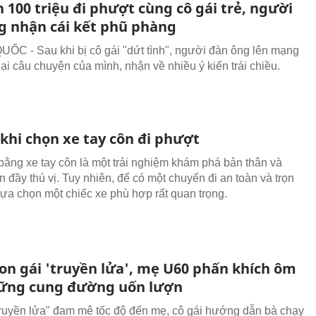
 100 triệu đi phượt cùng cô gái trẻ, người
g nhận cái kết phũ phàng
C - Sau khi bị cô gái "dứt tình", người đàn ông lên mạng
lại câu chuyện của mình, nhận về nhiều ý kiến trái chiều.
 khi chọn xe tay côn đi phượt
bằng xe tay côn là một trải nghiệm khám phá bản thân và
n đầy thú vị. Tuy nhiên, để có một chuyến đi an toàn và trọn
 lựa chọn một chiếc xe phù hợp rất quan trọng.
on gái 'truyền lửa', mẹ U60 phấn khích ôm
ững cung đường uốn lượn
truyền lửa" đam mê tốc độ đến mẹ, cô gái hướng dẫn bà chạy