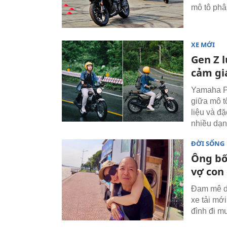
mô tô phâ
XE MỚI
Gen Z 
cảm giá
Yamaha PG
giữa mô t
liệu và đ
nhiều dạn
ĐỜI SỐNG
Ông bố 
vợ con
Đam mê du
xe tải mớ
đình đi m