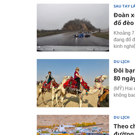
SAU TAY LÁ
Đoàn x
đổ đèo
Khoảng 7 
đang đổ đè
kinh nghi
DU LỊCH
Đôi bạn
80 ngà
(MỸ) Hai 
không bao
DU LỊCH
Theo c
đường 