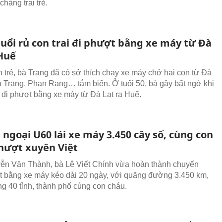
chàng trai trẻ.
tuổi rủ con trai đi phượt bằng xe máy từ Đà
 Huế
n trẻ, bà Trang đã có sở thích chạy xe máy chở hai con từ Đà
a Trang, Phan Rang… tắm biển. Ở tuổi 50, bà gây bất ngờ khi
ai đi phượt bằng xe máy từ Đà Lạt ra Huế.
ngoại U60 lái xe máy 3.450 cây số, cùng con
hượt xuyên Việt
n Văn Thành, bà Lê Viết Chính vừa hoàn thành chuyến
t bằng xe máy kéo dài 20 ngày, với quãng đường 3.450 km,
g 40 tỉnh, thành phố cùng con cháu.