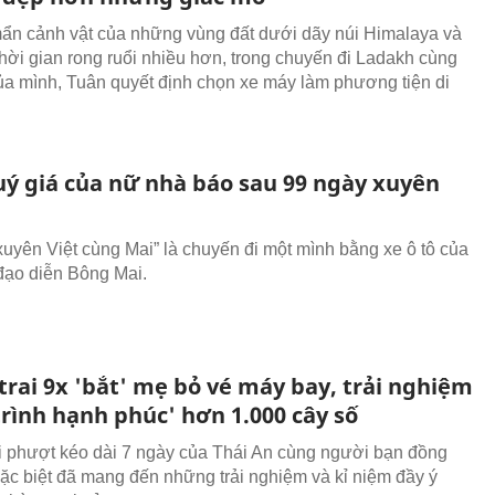
n cảnh vật của những vùng đất dưới dãy núi Himalaya và
hời gian rong ruổi nhiều hơn, trong chuyến đi Ladakh cùng
ủa mình, Tuân quyết định chọn xe máy làm phương tiện di
uý giá của nữ nhà báo sau 99 ngày xuyên
xuyên Việt cùng Mai” là chuyến đi một mình bằng xe ô tô của
đạo diễn Bông Mai.
trai 9x 'bắt' mẹ bỏ vé máy bay, trải nghiệm
rình hạnh phúc' hơn 1.000 cây số
 phượt kéo dài 7 ngày của Thái An cùng người bạn đồng
đặc biệt đã mang đến những trải nghiệm và kỉ niệm đầy ý