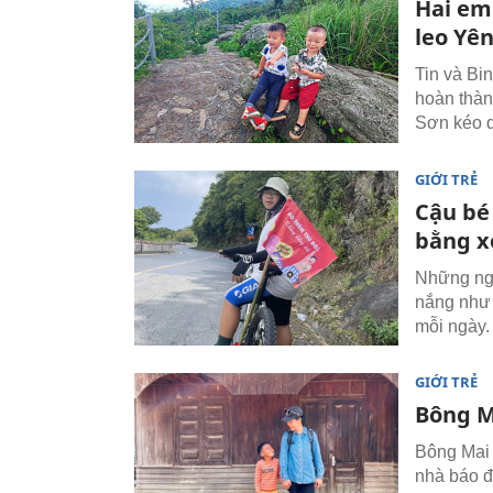
Hai em
leo Yên
Tin và Bi
hoàn thàn
Sơn kéo d
GIỚI TRẺ
Cậu bé
bằng x
Những ngà
nắng như 
mỗi ngày.
GIỚI TRẺ
Bông M
Bông Mai 
nhà báo đ