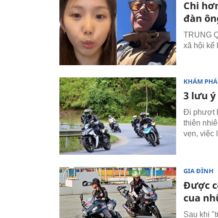
Chi hơn
đàn ôn
TRUNG QUỐ
xã hội kể 
KHÁM PHÁ
3 lưu ý
Đi phượt 
thiên nhiê
vẹn, việc
GIA ĐÌNH
Được c
cua nh
Sau khi "