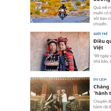
Quá mê mẩ
muốn có t
với bạn c
chuyển.
GIỚI TRẺ
Điều q
Việt
“99 ngày 
nhà báo, 
DU LỊCH
Chàng 
'hành t
Chuyến đi
hành rất 