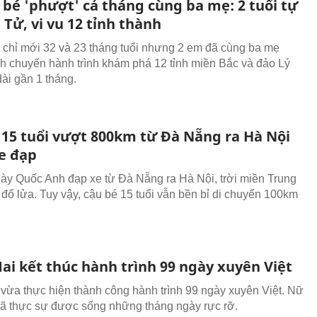
 bé 'phượt' cả tháng cùng ba mẹ: 2 tuổi tự
 Tử, vi vu 12 tỉnh thành
n chỉ mới 32 và 23 tháng tuổi nhưng 2 em đã cùng ba mẹ
h chuyến hành trình khám phá 12 tỉnh miền Bắc và đảo Lý
ài gần 1 tháng.
 15 tuổi vượt 800km từ Đà Nẵng ra Hà Nội
e đạp
y Quốc Anh đạp xe từ Đà Nẵng ra Hà Nội, trời miền Trung
đổ lửa. Tuy vậy, cậu bé 15 tuổi vẫn bền bỉ di chuyển 100km
ai kết thúc hành trình 99 ngày xuyên Việt
vừa thực hiện thành công hành trình 99 ngày xuyên Việt. Nữ
ã thực sự được sống những tháng ngày rực rỡ.