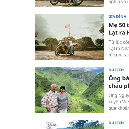
nghĩa với 
GIA ĐÌNH
Mẹ 50 
Lạt ra
Từ lúc cò
Lạt ra Nh
rủ con tr
DU LỊCH
Ông bà 
cháu p
Ông Nguyễ
xuyên Việ
qua khoản
DU LỊCH